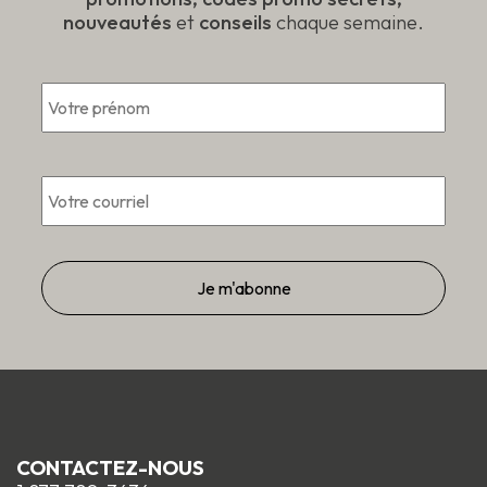
nouveautés
et
conseils
chaque semaine.
Prén
*
Courriel
*
CONTACTEZ-NOUS