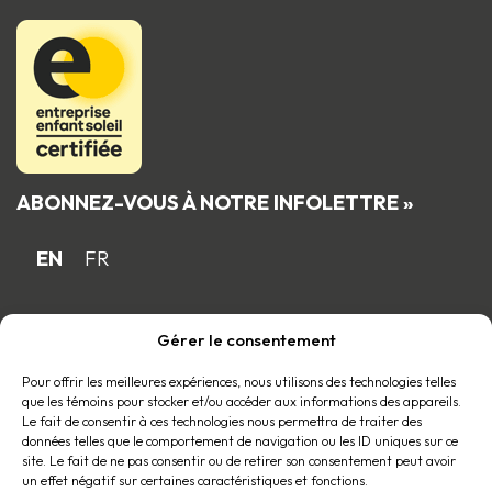
ABONNEZ-VOUS À NOTRE INFOLETTRE »
EN
FR
Gérer le consentement
Fière entreprise familiale québécoise
membre du
Pour offrir les meilleures expériences, nous utilisons des technologies telles
que les témoins pour stocker et/ou accéder aux informations des appareils.
Le fait de consentir à ces technologies nous permettra de traiter des
données telles que le comportement de navigation ou les ID uniques sur ce
site. Le fait de ne pas consentir ou de retirer son consentement peut avoir
un effet négatif sur certaines caractéristiques et fonctions.