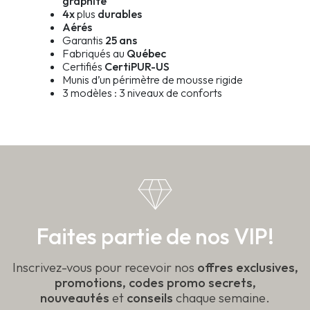
graphite
4x
plus
durables
Aérés
Garantis
25 ans
Fabriqués au
Québec
Certifiés
CertiPUR-US
Munis d’un périmètre de mousse rigide
3 modèles : 3 niveaux de conforts
Faites partie de nos VIP!
Inscrivez-vous pour recevoir nos
offres exclusives,
promotions, codes promo secrets,
nouveautés
et
conseils
chaque semaine.