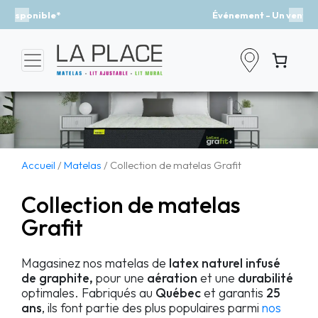
Événement - Un vent de fraîcheur
Previous
Nex
Accueil
/
Matelas
/ Collection de matelas Grafit
Collection de matelas
Grafit
Magasinez nos matelas de
latex naturel infusé
de graphite,
pour une
aération
et une
durabilité
optimales. Fabriqués au
Québec
et garantis
25
ans
, ils font partie des plus populaires parmi
nos