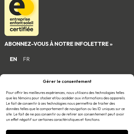
ABONNEZ-VOUS À NOTRE INFOLETTRE »
EN
FR
Gérer le consentement
Fière entreprise familiale québécoise
membre du
Pour offrir les meilleures expériences, nous utilisons des technologies telles
que les témoins pour stocker et/ou accéder aux informations des appareils.
Le fait de consentir à ces technologies nous permettra de traiter des
données telles que le comportement de navigation ou les ID uniques sur ce
site. Le fait de ne pas consentir ou de retirer son consentement peut avoir
un effet négatif sur certaines caractéristiques et fonctions.