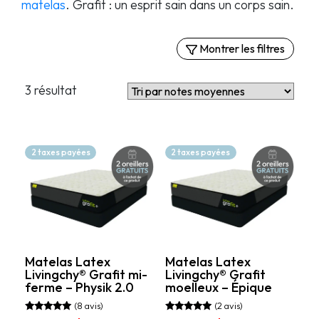
matelas
. Grafit : un esprit sain dans un corps sain.
Montrer les filtres
Filtres
3 résultat
Par confort
Matelas semi-fermes
Matelas fermes
2 taxes payées
2 taxes payées
Matelas moelleux
Prix
1 799.99$
2 799.99$
Matelas Latex
Matelas Latex
Livingchy® Grafit mi-
Livingchy® Grafit
ferme – Physik 2.0
moelleux – Épique
(8 avis)
(2 avis)
Note
Note