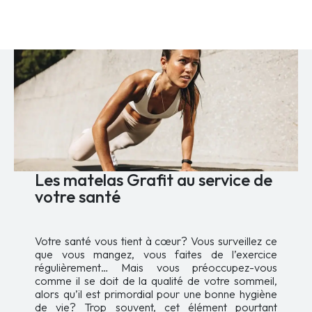
1
a
799,99 $
plusieurs
variations.
à
Les
2
options
799,99 $
peuvent
être
choisies
sur
la
page
du
produit
Les matelas Grafit au service de
votre santé
Votre santé vous tient à cœur? Vous surveillez ce
que vous mangez, vous faites de l’exercice
régulièrement… Mais vous préoccupez-vous
comme il se doit de la qualité de votre sommeil,
alors qu’il est primordial pour une bonne hygiène
de vie? Trop souvent, cet élément pourtant