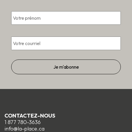
Prén
*
Courriel
*
CONTACTEZ-NOUS
1 877 780-3636
info@la-place.ca