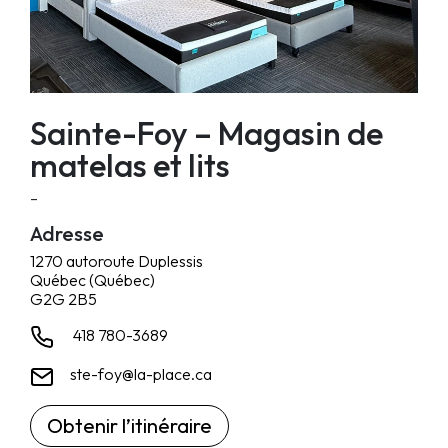
Sainte-Foy – Magasin de
matelas et lits
–
Adresse
1270 autoroute Duplessis
Québec (Québec)
G2G 2B5
418 780-3689
ste-foy@la-place.ca
Obtenir l’itinéraire