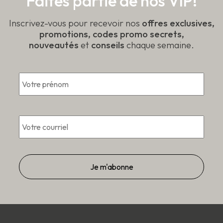
Faites partie de nos VIP!
Inscrivez-vous pour recevoir nos
offres exclusives,
promotions, codes promo secrets,
nouveautés
et
conseils
chaque semaine.
Prén
*
Courriel
*