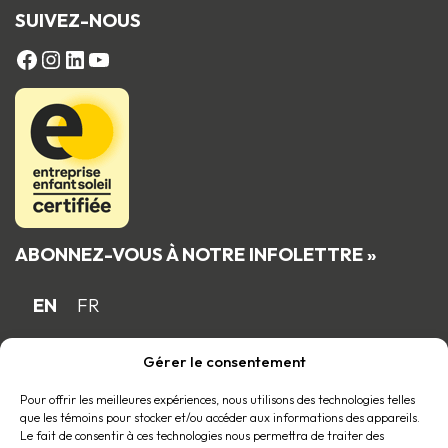
SUIVEZ-NOUS
FACEBOOK
Instagram
LinkedIn
YouTube
ABONNEZ-VOUS À NOTRE INFOLETTRE »
EN
FR
Gérer le consentement
Fière entreprise familiale québécoise
Pour offrir les meilleures expériences, nous utilisons des technologies telles
membre du
que les témoins pour stocker et/ou accéder aux informations des appareils.
Le fait de consentir à ces technologies nous permettra de traiter des