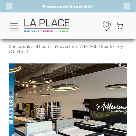
Événement - Un vent de fraîcheur
Previous
Nex
Succursales et heures d’ouverture LA PLACE
/ Sainte-Foy
(Québec)