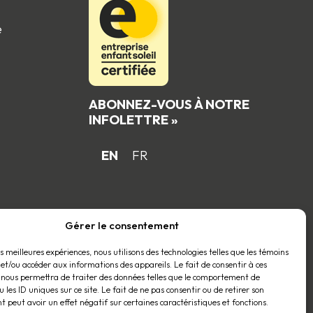
e
ABONNEZ-VOUS À NOTRE
INFOLETTRE »
EN
FR
 du
Gérer le consentement
es meilleures expériences, nous utilisons des technologies telles que les témoins
 et/ou accéder aux informations des appareils. Le fait de consentir à ces
 nous permettra de traiter des données telles que le comportement de
 les ID uniques sur ce site. Le fait de ne pas consentir ou de retirer son
 peut avoir un effet négatif sur certaines caractéristiques et fonctions.