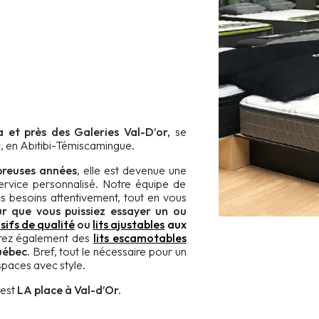
a et près des Galeries Val-D’or
,
se
r
, en Abitibi-Témiscamingue.
breuses années
, elle est devenue une
ervice personnalisé. Notre équipe de
s besoins attentivement, tout en vous
r que vous puissiez
essayer un ou
sifs de qualité
ou
lits ajustables
aux
rez également des
lits escamotables
uébec.
Bref, tout le nécessaire pour un
spaces avec style.
’est
LA place à Val-d’Or.