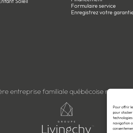
nfant Soleil
Formulaire service
Enregistrez votre garanti
ère entreprise familiale québécoise membre
Pour offrir l
pour stocker
technologies
navigation ou
consentement