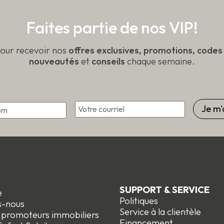
Faites partie de nos VIP!
pour recevoir nos
offres exclusives, promotions, code
nouveautés
et
conseils
chaque semaine.
Courriel
*
Prénom
SUPPORT & SERVICE
e
Politiques
s-nous
Service à la clientèle
t promoteurs immobiliers
Financement