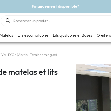
onible*
Products
search
Matelas
Lits escamotables
Lits ajustables et Bases
Oreillers
 Val-D’Or (Abitibi-Témiscamingue)
e matelas et lits