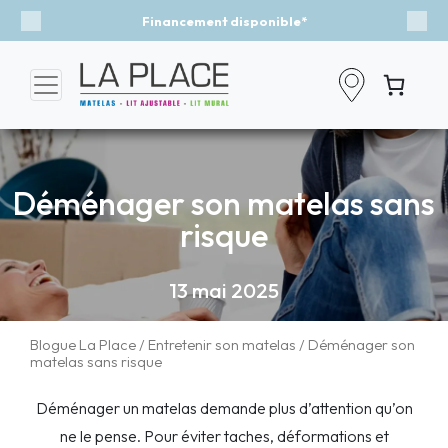
 disponible*
Événement - Un vent de
Previous
Nex
Déménager son matelas sans
risque
13 mai 2025
Blogue La Place
/
Entretenir son matelas
/ Déménager son
matelas sans risque
Déménager un matelas demande plus d’attention qu’on
ne le pense. Pour éviter taches, déformations et