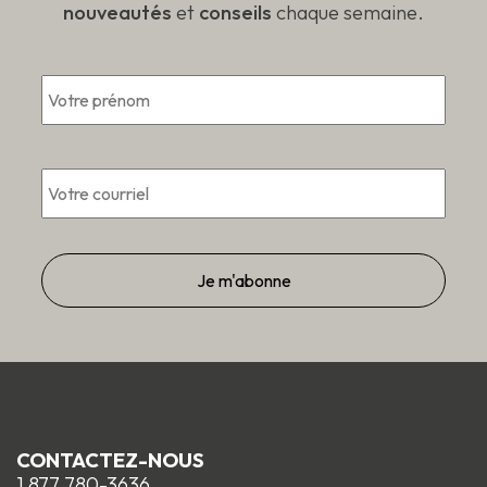
nouveautés
et
conseils
chaque semaine.
*
Prén
Courriel
*
CONTACTEZ-NOUS
1 877 780-3636