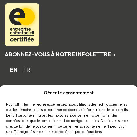
ABONNEZ-VOUS À NOTRE INFOLETTRE »
EN
FR
Gérer le consentement
Fière entreprise familiale québécoise
membre du
Pour offrir les meilleures expériences, nous utilisons des technologies telles
que les témoins pour stocker et/ou accéder aux informations des appareils.
Le fait de consentir à ces technologies nous permettra de traiter des
données telles que le comportement de navigation ou les ID uniques sur ce
site. Le fait de ne pas consentir ou de retirer son consentement peut avoir
un effet négatif sur certaines caractéristiques et fonctions.