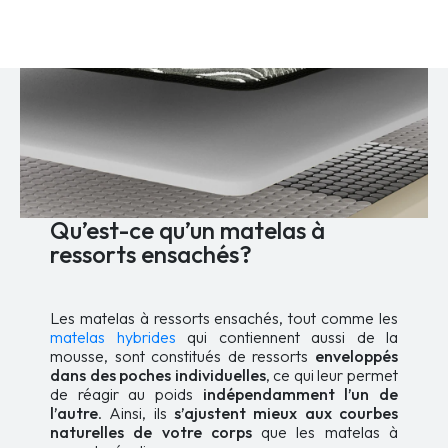
était :
est :
a
5
1
plusieurs
variations.
199,99 $.
999,99 $.
Les
options
peuvent
être
choisies
sur
la
page
du
Qu’est-ce qu’un matelas à
produit
ressorts ensachés?
Les matelas à ressorts ensachés, tout comme les
matelas hybrides
qui contiennent aussi de la
mousse, sont constitués de ressorts
enveloppés
dans des poches individuelles
, ce qui leur permet
de réagir au poids
indépendamment l’un de
l’autre
. Ainsi, ils
s’ajustent mieux aux courbes
naturelles de votre corps
que les matelas à