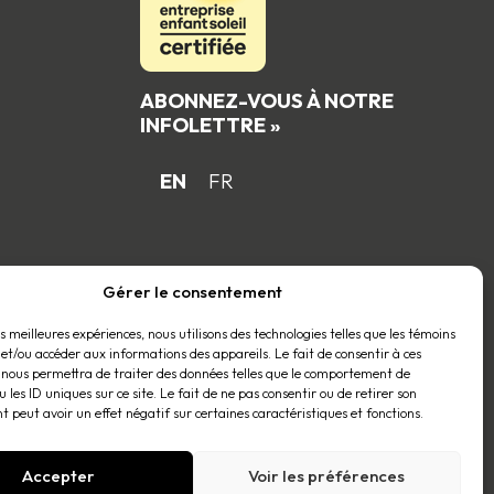
ABONNEZ-VOUS À NOTRE
INFOLETTRE »
EN
FR
 du
Gérer le consentement
es meilleures expériences, nous utilisons des technologies telles que les témoins
 et/ou accéder aux informations des appareils. Le fait de consentir à ces
 nous permettra de traiter des données telles que le comportement de
 les ID uniques sur ce site. Le fait de ne pas consentir ou de retirer son
 peut avoir un effet négatif sur certaines caractéristiques et fonctions.
Accepter
Voir les préférences