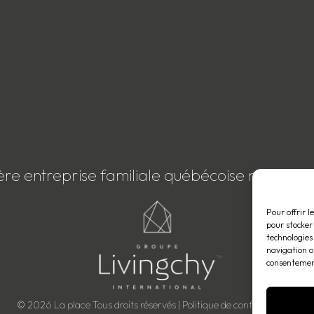
ère entreprise familiale québécoise membre
Pour offrir l
pour stocker
technologies
navigation ou
consentement
© 2026 La place Tous droits réservés |
Politique de confidentialité
.