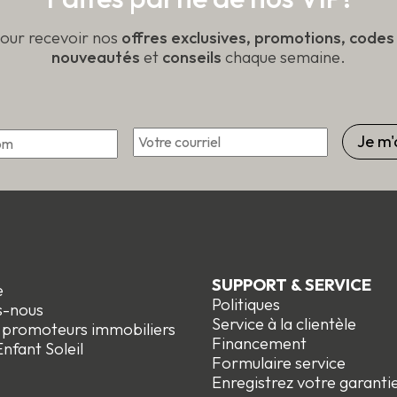
pour recevoir nos
offres exclusives, promotions, code
nouveautés
et
conseils
chaque semaine.
Courriel
*
Prénom
SUPPORT & SERVICE
e
Politiques
s-nous
Service à la clientèle
t promoteurs immobiliers
Financement
nfant Soleil
Formulaire service
Enregistrez votre garanti