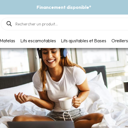
Financement disponible*
Products
search
Matelas
Lits escamotables
Lits ajustables et Bases
Oreillers