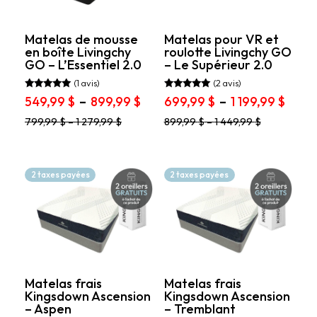
page
sur
du
la
produit
page
Matelas de mousse
Matelas pour VR et
en boîte Livingchy
roulotte Livingchy GO
du
GO – L’Essentiel 2.0
– Le Supérieur 2.0
produit
(1 avis)
(2 avis)
Note
Note
Plage
Plag
549,99
$
–
899,99
$
699,99
$
–
1 199,99
$
5.00
5.00
de
de
sur 5
sur 5
Ce
Ce
799,99
$
–
1 279,99
$
899,99
$
–
1 449,99
$
prix :
prix :
produit
produit
549,99 $
699,9
a
a
à
à
plusieurs
plusieurs
variations.
899,99 $
variations.
1
2 taxes payées
2 taxes payées
Les
Les
199,9
options
options
peuvent
peuvent
être
être
choisies
choisies
sur
sur
la
la
page
page
Matelas frais
Matelas frais
Kingsdown Ascension
Kingsdown Ascension
du
du
– Aspen
– Tremblant
produit
produit