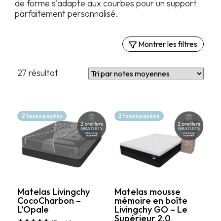
de forme s'adapte aux courbes pour un support
parfaitement personnalisé.
Montrer les filtres
Filtres
27 résultat
Par confort
Matelas moelleux
Matelas semi-fermes
2 taxes payées
2 taxes payées
Matelas fermes
Matelas extra-fermes
Par grandeur
Simple
Matelas Livingchy
Matelas mousse
CocoCharbon –
mémoire en boîte
Simple XL
L’Opale
Livingchy GO – Le
Double
Supérieur 2.0