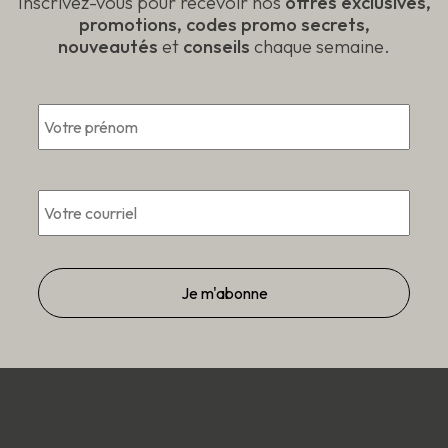
Inscrivez-vous pour recevoir nos
offres exclusives,
promotions, codes promo secrets,
nouveautés
et
conseils
chaque semaine.
*
Prén
Courriel
*