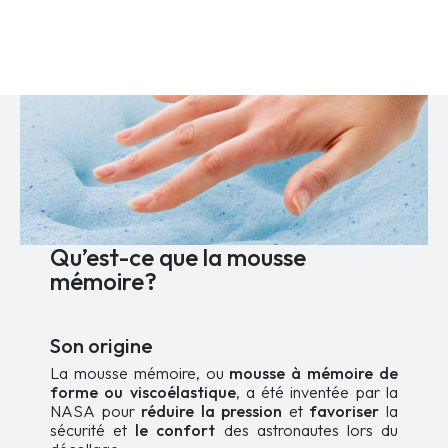
variations.
à
Les
4
options
699,99 $
peuvent
être
choisies
sur
la
page
du
produit
Qu’est-ce que la mousse
mémoire?
Son origine
La mousse mémoire, ou
mousse à mémoire de
forme ou viscoélastique
, a été inventée par la
NASA pour
réduire la pression
et
favoriser
la
sécurité et
le confort
des astronautes lors du