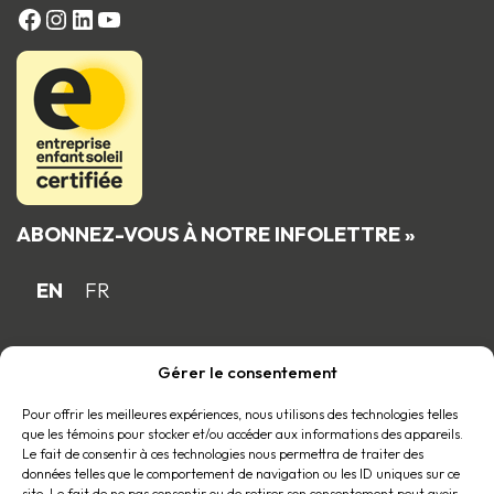
FACEBOOK
Instagram
LinkedIn
YouTube
ABONNEZ-VOUS À NOTRE INFOLETTRE »
EN
FR
Gérer le consentement
Fière entreprise familiale québécoise
membre du
Pour offrir les meilleures expériences, nous utilisons des technologies telles
que les témoins pour stocker et/ou accéder aux informations des appareils.
Le fait de consentir à ces technologies nous permettra de traiter des
données telles que le comportement de navigation ou les ID uniques sur ce
site. Le fait de ne pas consentir ou de retirer son consentement peut avoir