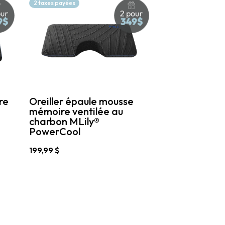
2 taxes payées
plusieurs
variations.
Les
options
peuvent
être
choisies
sur
la
page
re
Oreiller épaule mousse
du
mémoire ventilée au
produit
charbon MLily®
PowerCool
199,99
$
Ce
produit
a
plusieurs
variations.
Les
options