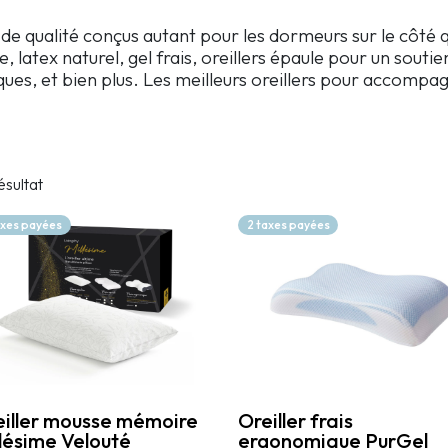
 de qualité conçus autant pour les dormeurs sur le côté q
 latex naturel, gel frais, oreillers épaule pour un souti
iques, et bien plus. Les meilleurs oreillers pour accompa
ésultat
axes payées
2 taxes payées
Oreiller frais
eiller mousse mémoire
ergonomique PurGel
lésime Velouté