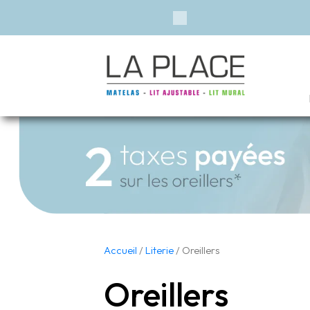
Previous
Accueil
/
Literie
/ Oreillers
Oreillers