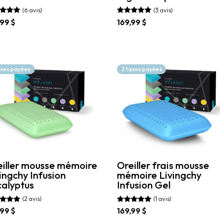
(3 avis)
(6 avis)
Note
169,99
$
,99
$
5.00
sur 5
 5
Ce
produit
uit
a
plusieurs
ieurs
axes payées
2 taxes payées
variations.
ations.
Les
options
ons
peuvent
vent
être
choisies
sies
sur
la
page
e
du
eiller mousse mémoire
Oreiller frais mousse
produit
uit
ingchy Infusion
mémoire Livingchy
alyptus
Infusion Gel
(2 avis)
(1 avis)
Note
,99
$
169,99
$
5.00