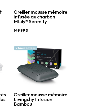
la
page
t
Oreiller mousse mémoire
du
infusée au charbon
produit
MLily® Serenity
149,99
$
Ce
produit
a
2 taxes payées
plusieurs
variations.
Les
options
peuvent
être
choisies
sur
la
page
nts
Oreiller mousse mémoire
du
les
Livingchy Infusion
produit
Bambou