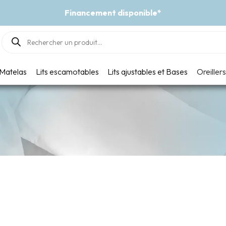
Événement - Un vent de fraîcheur
Products
search
Matelas
Lits escamotables
Lits ajustables et Bases
Oreillers