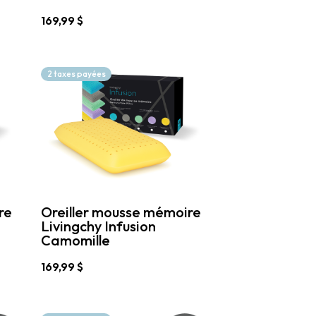
169,99
$
Ce
produit
a
2 taxes payées
plusieurs
variations.
Les
options
peuvent
être
choisies
sur
la
page
re
Oreiller mousse mémoire
du
Livingchy Infusion
produit
Camomille
169,99
$
Ce
produit
a