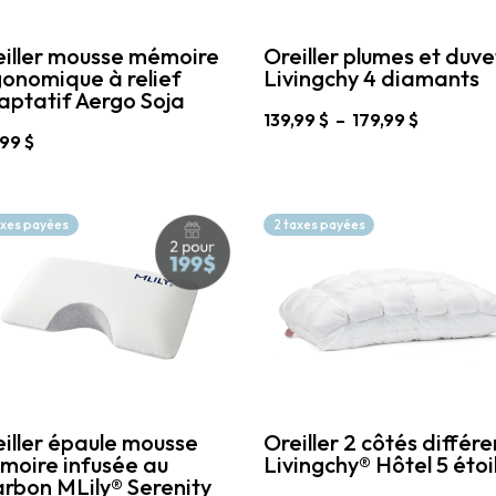
page
du
e
eiller mousse mémoire
Oreiller plumes et duve
produit
onomique à relief
Livingchy 4 diamants
uit
ptatif Aergo Soja
Plage
139,99
$
–
179,99
$
de
,99
$
Ce
prix :
produit
139,99 $
a
uit
à
plusieurs
179,99 $
axes payées
2 taxes payées
variations.
ieurs
Les
ations.
options
peuvent
ons
être
vent
choisies
sur
sies
la
page
du
e
iller épaule mousse
Oreiller 2 côtés différe
produit
moire infusée au
Livingchy® Hôtel 5 étoi
uit
rbon MLily® Serenity