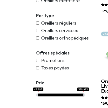
Oreillers microfibre
Note
199
5.00
Par type
sur
Ce
prod
Oreillers réguliers
a
Oreillers cervicaux
plus
2 t
vari
Oreillers orthopédiques
Les
opti
peu
Offres spéciales
être
choi
Promotions
sur
Taxes payées
la
pag
du
Or
prod
Prix
Liv
Euc
49.99$
529.99$
Note
169
5.00