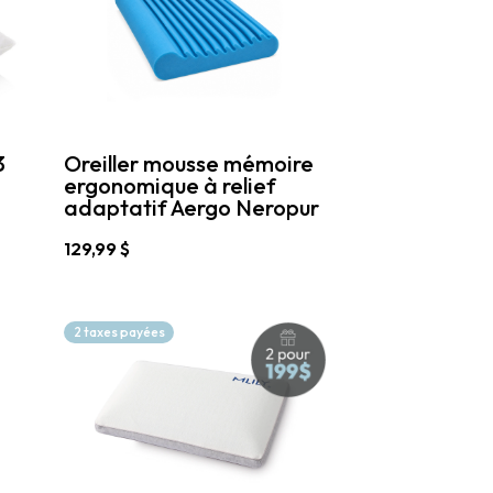
options
peuvent
être
choisies
sur
la
page
3
Oreiller mousse mémoire
du
ergonomique à relief
produit
adaptatif Aergo Neropur
129,99
$
Ce
produit
a
2 taxes payées
plusieurs
variations.
Les
options
peuvent
être
choisies
sur