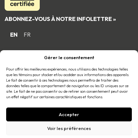
ABONNEZ-VOUS À NOTRE INFOLETTRE »
EN
FR
Gérer le consentement
Fière entreprise familiale québécoise
membre du
Pour offrir les meilleures expériences, nous utilisons des technologies telles
que les témoins pour stocker et/ou accéder aux informations des appareils.
Le fait de consentir à ces technologies nous permettra de traiter des
données telles que le comportement de navigation ou les ID uniques sur ce
site. Le fait de ne pas consentir ou de retirer son consentement peut avoir
un effet négatif sur certaines caractéristiques et fonctions.
Accepter
© 2026 La place Tous droits réservés |
Politique de confidentialité
.
Voir les préférences