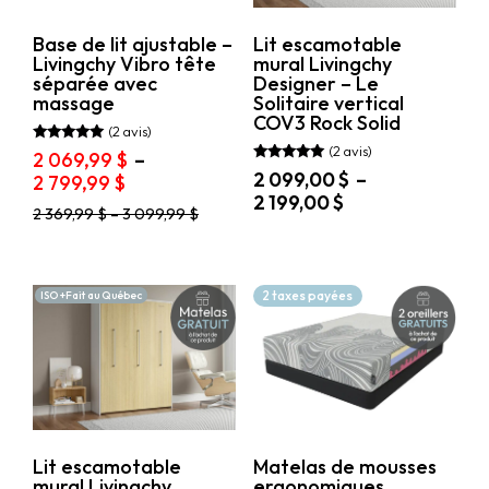
du
la
produit
page
Base de lit ajustable –
Lit escamotable
du
Livingchy Vibro tête
mural Livingchy
produit
séparée avec
Designer – Le
massage
Solitaire vertical
COV3 Rock Solid
(2 avis)
(2 avis)
Note
2 069,99
$
–
5.00
Note
2 099,00
$
–
Plage
2 799,99
$
sur 5
5.00
Plage
2 199,00
$
sur 5
de
Ce
2 369,99
$
–
3 099,99
$
de
prix :
Ce
produit
prix :
2
produit
a
2
069,99 $
a
plusieurs
099,00 $
plusieurs
variations.
à
2 taxes payées
ISO +Fait au Québec
variations.
à
Les
2
Les
options
2
799,99 $
options
peuvent
199,00 $
peuvent
être
être
choisies
choisies
sur
sur
la
la
page
Lit escamotable
Matelas de mousses
page
du
mural Livingchy
ergonomiques