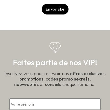
499,99 $
a
à
plusieurs
En voir plus
variations.
989,99 $
Les
options
peuvent
être
choisies
sur
la
page
du
produit
Faites partie de nos VIP!
Inscrivez-vous pour recevoir nos
offres exclusives,
promotions, codes promo secrets,
nouveautés
et
conseils
chaque semaine.
*
Prén