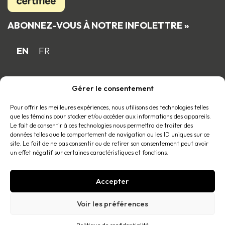
ABONNEZ-VOUS À NOTRE INFOLETTRE »
EN
FR
Gérer le consentement
Fière entreprise familiale québécoise
membre du
Pour offrir les meilleures expériences, nous utilisons des technologies telles
que les témoins pour stocker et/ou accéder aux informations des appareils.
Le fait de consentir à ces technologies nous permettra de traiter des
données telles que le comportement de navigation ou les ID uniques sur ce
site. Le fait de ne pas consentir ou de retirer son consentement peut avoir
un effet négatif sur certaines caractéristiques et fonctions.
Accepter
© 2026 La place Tous droits réservés |
Politique de confidentialité
.
Voir les préférences