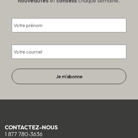
nouveautés
et
conseils
chaque semaine.
*
Prén
Courriel
*
CONTACTEZ-NOUS
1 877 780-3636