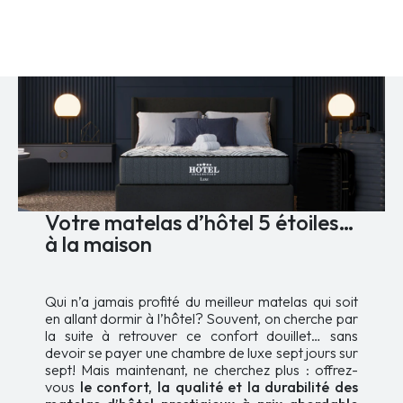
variations.
à
Les
2
options
329,99 $
peuvent
être
choisies
sur
la
page
du
produit
Votre matelas d’hôtel 5 étoiles…
à la maison
Qui n’a jamais profité du meilleur matelas qui soit
en allant dormir à l’hôtel? Souvent, on cherche par
la suite à retrouver ce confort douillet… sans
devoir se payer une chambre de luxe sept jours sur
sept! Mais maintenant, ne cherchez plus : offrez-
vous
le confort, la qualité et la durabilité des