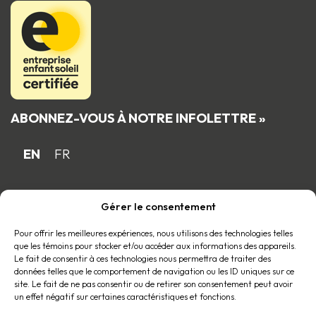
ABONNEZ-VOUS À NOTRE INFOLETTRE »
EN
FR
Gérer le consentement
Fière entreprise familiale québécoise
membre du
Pour offrir les meilleures expériences, nous utilisons des technologies telles
que les témoins pour stocker et/ou accéder aux informations des appareils.
Le fait de consentir à ces technologies nous permettra de traiter des
données telles que le comportement de navigation ou les ID uniques sur ce
site. Le fait de ne pas consentir ou de retirer son consentement peut avoir
un effet négatif sur certaines caractéristiques et fonctions.