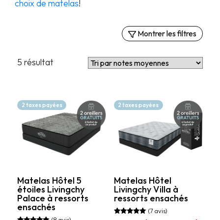
choix de matelas
!
Montrer les filtres
Filtres
5 résultat
Par confort
Matelas extra-fermes
Matelas fermes
2 taxes payées
2 taxes payées
Matelas semi-fermes
Matelas moelleux
Prix
849.99$
2 329.99$
Matelas Hôtel 5
Matelas Hôtel
étoiles Livingchy
Livingchy Villa à
Palace à ressorts
ressorts ensachés
ensachés
(7 avis)
(8 avis)
Note