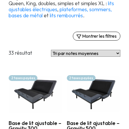
Queen, King, doubles, simples et simples XL :
lits
ajustables électriques
,
plateformes, sommiers,
bases de métal
et
lits rembourrés
.
Montrer les filtres
Filtres
33 résultat
Par type
Lits ajustables électriques
Sommiers et plateformes
2 taxes payées
2 taxes payées
Lits rembourrés
Par fonctionalité
Vibromasseurs
Poussoirs lombaires
Base de lit ajustable –
Base de lit ajustable –
Plateforme à glissoire
Gravity 300
Gravity 500