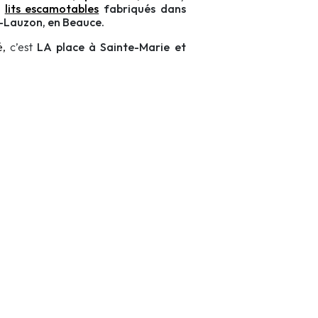
e
lits escamotables
fabriqués dans
e-Lauzon, en Beauce.
é,
c’est
LA place à Sainte-Marie et