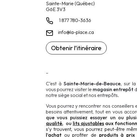
Sainte-Marie (Québec)
G6E 3V3
1 877 780-3636
info@la-place.ca
Obtenir l’itinéraire
–
C’est à
Sainte-Marie-de-Beauce
, sur l
vous pourrez visiter le
magasin entrepôt
d
notre siège social et nos entrepôts.
Vous pourrez y rencontrer nos conseillers 
besoins attentivement, tout en vous acco
que vous puissiez
essayer un ou plus
qualité
,
ou
lits ajustables
aux fonctionna
s’y trouvent, vous pourrez peut-être m
l’achat
ou profiter de
produits à prix t