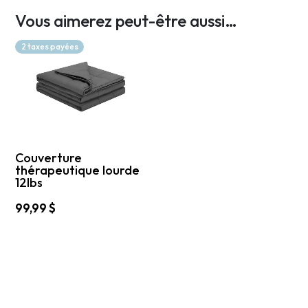
Vous aimerez peut-être aussi…
2 taxes payées
Couverture
thérapeutique lourde
12lbs
99,99
$
Ce
produit
a
plusieurs
variations.
Les
options