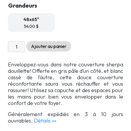
Grandeurs
48x65"
54,00
$
quantité
Ajouter au panier
de
Couverture
Enveloppez-vous dans notre couverture sherpa
réversible
douillette! Offerte en gris pâle d’un côté, et blanc
sherpa
cassé de l’autre, cette douce couverture
à
réconfortante saura vous réchauffer et vous
capuche
rassurer! Utilisez sa capuche et des espaces pour
les mains pour bien vous envelopper dans le
confort de votre foyer.
Généralement expédiés en 3 à 10 jours
ouvrables.
Détails »»