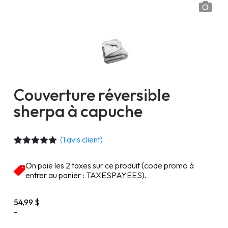
Couverture réversible
sherpa à capuche
(
1
avis client)
Noté
1
5.00
sur 5
On paie les 2 taxes sur ce produit (code promo à
basé sur
entrer au panier : TAXESPAYEES).
notation
client
54,99
$
-