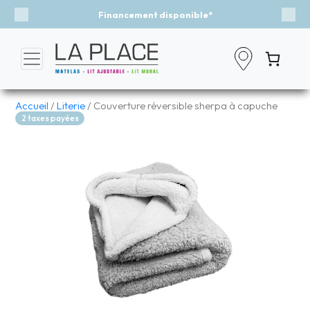
Financement disponible*
Événe
Previous
Nex
Accueil
/
Literie
/ Couverture réversible sherpa à capuche
2 taxes payées