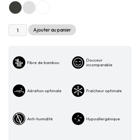
quantité
Ajouter au panier
de
Ensemble
de
draps
Douceur
Fibre de bambou
100%
incomparable
Bambou
biologique
Aération optimale
Fraîcheur optimale
Anti-humidité
Hypoallergénique