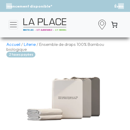
Événement - Un vent de fraîcheur
Previous
Nex
Accueil
/
Literie
/ Ensemble de draps 100% Bambou
biologique
2 taxes payées