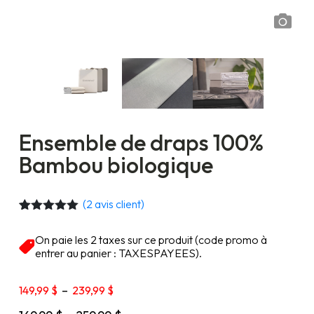
Ensemble de draps 100%
Bambou biologique
(
2
avis client)
Noté
2
5.00
sur 5
On paie les 2 taxes sur ce produit (code promo à
basé sur
entrer au panier : TAXESPAYEES).
notations
client
Plage
149,99
$
–
239,99
$
de