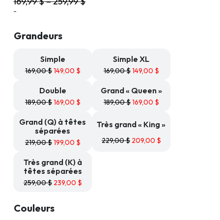
169,99
$
–
259,99
$
prix :
-
149,99 $
à
239,99 $
Grandeurs
Simple
Simple XL
169,00
$
149,00
$
169,00
$
149,00
$
Double
Grand « Queen »
189,00
$
169,00
$
189,00
$
169,00
$
Grand (Q) à têtes
Très grand « King »
séparées
229,00
$
209,00
$
219,00
$
199,00
$
Très grand (K) à
têtes séparées
259,00
$
239,00
$
Couleurs