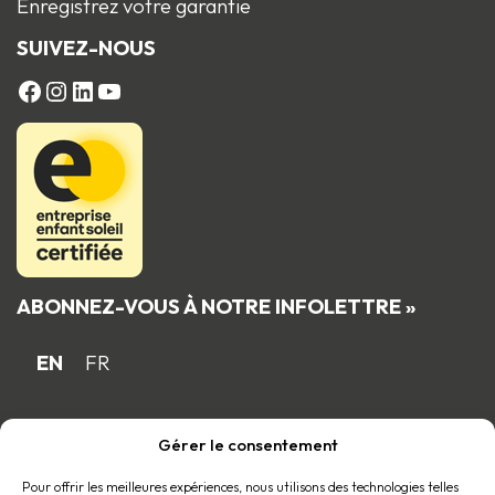
Enregistrez votre garantie
SUIVEZ-NOUS
FACEBOOK
Instagram
LinkedIn
YouTube
ABONNEZ-VOUS À NOTRE INFOLETTRE »
EN
FR
Gérer le consentement
Fière entreprise familiale québécoise
membre du
Pour offrir les meilleures expériences, nous utilisons des technologies telles