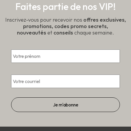
du
Faites partie de nos VIP!
du
produit
produit
Inscrivez-vous pour recevoir nos
offres exclusives,
promotions, codes promo secrets,
nouveautés
et
conseils
chaque semaine.
*
Prén
Courriel
*