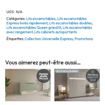
UGS :
N/A
Catégories:
Lits escamotables
,
Lits escamotables
Express livrés rapidement
,
Lits escamotables doubles
,
Lits escamotables Queen grand lit
,
Lits escamotables
avec rangement
,
Lits cabinets autoportants
Étiquettes:
Collection Universelle Express
,
Promotions
Vous aimerez peut-être aussi…
ISO +Fait au Québec