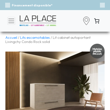
Événement - Un vent de fraîcheur
Previous
Nex
Accueil
/
Lits escamotables
/ Lit cabinet autoportant
Livingchy Condo Rock solid