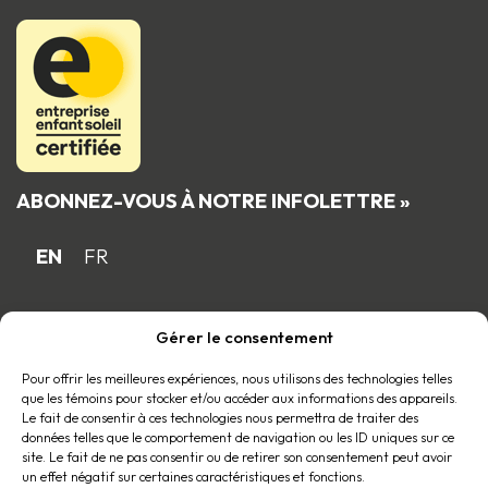
ABONNEZ-VOUS À NOTRE INFOLETTRE »
EN
FR
Gérer le consentement
Fière entreprise familiale québécoise
membre du
Pour offrir les meilleures expériences, nous utilisons des technologies telles
que les témoins pour stocker et/ou accéder aux informations des appareils.
Le fait de consentir à ces technologies nous permettra de traiter des
données telles que le comportement de navigation ou les ID uniques sur ce
site. Le fait de ne pas consentir ou de retirer son consentement peut avoir
un effet négatif sur certaines caractéristiques et fonctions.