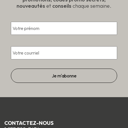
nouveautés
et
conseils
chaque semaine.
Pré
*
*
Courriel
CONTACTEZ-NOUS