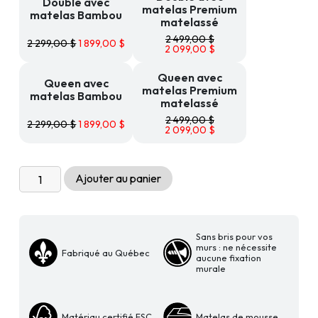
Double avec
matelas Premium
matelas Bambou
matelassé
2 499,00
$
2 299,00
$
1 899,00
$
2 099,00
$
Queen avec
Queen avec
matelas Premium
matelas Bambou
matelassé
2 499,00
$
2 299,00
$
1 899,00
$
2 099,00
$
quantité
Ajouter au panier
de
Lit
cabinet
Sans bris pour vos
autoportant
murs : ne nécessite
Fabriqué au Québec
Livingchy
aucune fixation
murale
Condo
Rock
solid
Matériau certifié FSC
Matelas de mousse