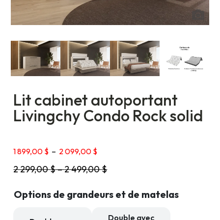
Lit cabinet autoportant
Livingchy Condo Rock solid
Plage
1 899,00
$
–
2 099,00
$
de
2 299,00
$
–
2 499,00
$
prix :
1
899,00 $
Options de grandeurs et de matelas
à
2
099,00 $
Double avec