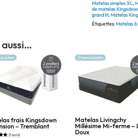
Matelas simples XL
,
M
de matelas Kingsdow
grand lit
,
Matelas King 
Étiquettes:
Matelas à 
 aussi…
s payées
2 taxes payées
Matelas Livingchy
las frais Kingsdown
Millésime Mi-ferme – 
nsion – Tremblant
Doux
(1 avis)