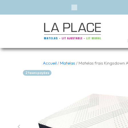
Financement disponible*
Previous
Accueil
/
Matelas
/ Matelas frais Kingsdown 
2 taxes payées