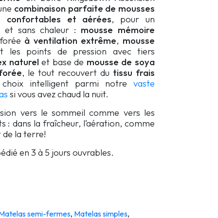
 une
combinaison parfaite de mousses
confortables et aérées
, pour un
 et sans chaleur :
mousse mémoire
rforée
à ventilation extrême
,
mousse
t les points de pression avec tiers
ex naturel
et base de
mousse de soya
forée
, le tout recouvert du
tissu frais
choix intelligent parmi notre
vaste
as
si vous avez chaud la nuit.
nsion vers le sommeil comme vers les
 : dans la fraîcheur, l’aération, comme
t de la terre!
ié en 3 à 5 jours ouvrables.
Matelas semi-fermes
,
Matelas simples
,