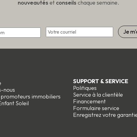
nouveautés
et
conseils
chaque semaine.
*
Courriel
Prénom
SUPPORT & SERVICE
e
Politiques
s-nous
Service à la clientèle
t promoteurs immobiliers
Financement
nfant Soleil
Formulaire service
Enregistrez votre garanti