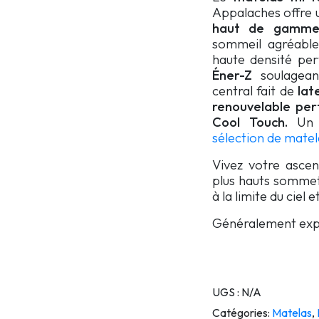
Appalaches offre
haut de gamme 
sommeil agréable
haute densité pe
Éner-Z
soulagean
central fait de
lat
renouvelable per
Cool Touch.
Un 
sélection de matel
Vivez votre asce
plus hauts sommets
à la limite du ciel e
Généralement expéd
UGS :
N/A
Catégories:
Matelas
,