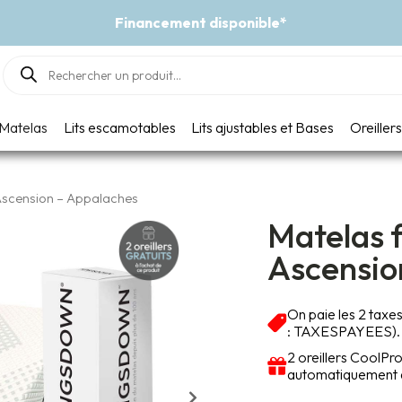
Products
search
Matelas
Lits escamotables
Lits ajustables et Bases
Oreillers
Ascension – Appalaches
Matelas 
Ascensio
On paie les 2 taxe
: TAXESPAYEES).
2 oreillers CoolPr
automatiquement au