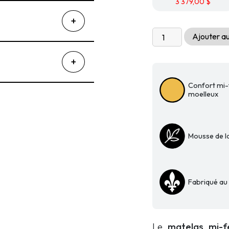
3 379,00
$
quantité
Ajouter au
de
Matelas
frais
Kingsdown
Confort mi-
Ascension
moelleux
-
Appalaches
Mousse de la
Fabriqué a
Le
matelas mi-