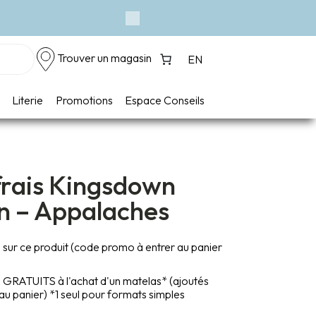
Événement - Un vent de fraîcheur
Next
Trouver un magasin
EN
Literie
Promotions
Espace Conseils
frais Kingsdown
n – Appalaches
s sur ce produit (code promo à entrer au panier
o GRATUITS à l'achat d'un matelas* (ajoutés
 panier) *1 seul pour formats simples