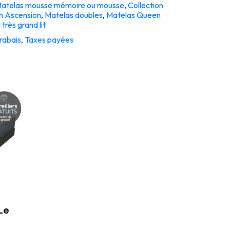
atelas mousse mémoire ou mousse
,
Collection
n Ascension
,
Matelas doubles
,
Matelas Queen
très grand lit
rabais
,
Taxes payées
Le