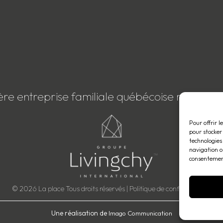
ère entreprise familiale québécoise membre
Pour offrir l
pour stocker
technologies
navigation ou
consentement
© 2026 La place Tous droits réservés |
Politique de confidentialité
.
Une réalisation de
Imago Communication