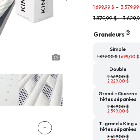
1 699,99
$
–
3 379,99
1 879,99
$
–
3 629,
Grandeurs
Simple
1 879,00
$
1 699,00
$
Double
2 469,00
$
2 229,00
$
Grand « Queen »
têtes séparées
2 849,00
$
2 599,00
$
T-grand « King »
têtes séparées
3 629,00
$