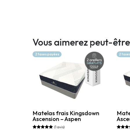
Vous aimerez peut-être
2 taxes payées
2 taxe
Matelas frais Kingsdown
Mate
Ascension – Aspen
Asce
(1 avis)