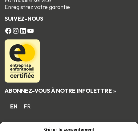
Formulaire service
Enregistrez votre garantie
SUIVEZ-NOUS
FACEBOOK
Instagram
LinkedIn
YouTube
ABONNEZ-VOUS À NOTRE INFOLETTRE »
EN
FR
Gérer le consentement
Fière entreprise familiale québécoise