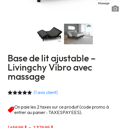
Base de lit ajustable –
Livingchy Vibro avec
massage
(
1
avis client)
Noté
1
5.00
sur 5
On paie les 2 taxes sur ce produit (code promo à
basé sur
entrer au panier : TAXESPAYEES).
notation
client
Plage
1 659,99
$
–
2 379,99
$