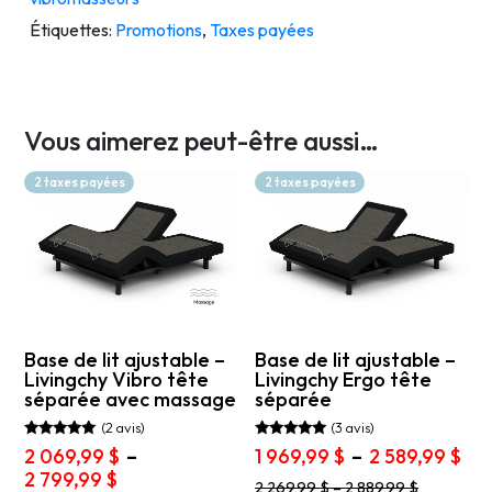
Étiquettes:
Promotions
,
Taxes payées
Vous aimerez peut-être aussi…
2 taxes payées
2 taxes payées
Base de lit ajustable –
Base de lit ajustable –
Livingchy Vibro tête
Livingchy Ergo tête
séparée avec massage
séparée
(2 avis)
(3 avis)
Note
Note
Pla
2 069,99
$
–
1 969,99
$
–
2 589,99
$
5.00
5.00
Plage
de
2 799,99
$
sur 5
sur 5
Ce
2 269,99
$
–
2 889,99
$