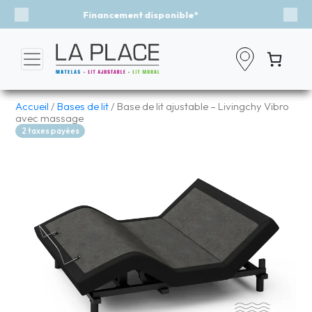
Événement - Un vent de fraîcheur
Previous
Nex
Accueil
/
Bases de lit
/ Base de lit ajustable – Livingchy Vibro
avec massage
2 taxes payées