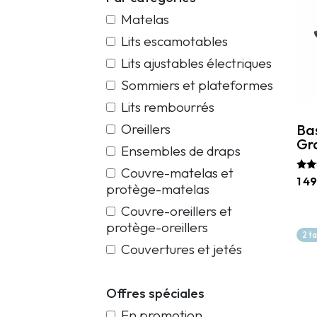
Matelas
Lits escamotables
Lits ajustables électriques
Sommiers et plateformes
Lits rembourrés
Oreillers
Bas
Gr
Ensembles de draps
Couvre-matelas et
Note
1 4
protège-matelas
5.00
sur
Ce
Couvre-oreillers et
prod
protège-oreillers
a
2 t
plus
Couvertures et jetés
vari
Les
opti
Offres spéciales
peu
être
En promotion