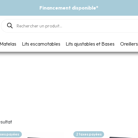
Événement - Un vent de fraîcheur
Products
search
Matelas
Lits escamotables
Lits ajustables et Bases
Oreillers
ésultat
axes payées
2 taxes payées