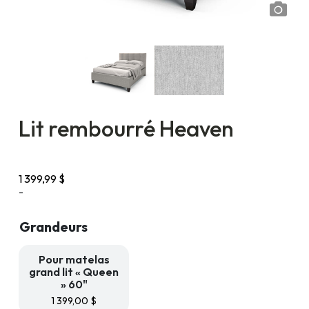
Lit rembourré Heaven
1 399,99
$
-
Grandeurs
Pour matelas
grand lit « Queen
» 60"
1 399,00
$