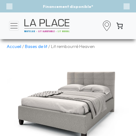
ent disponible*
Événement - Un vent
Previous
Nex
Accueil
/
Bases de lit
/ Lit rembourré Heaven