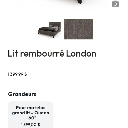
Lit rembourré London
1 399,99
$
-
Grandeurs
Pour matelas
grand lit « Queen
» 60"
1 399,00
$