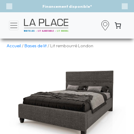
Financement disponible*
Évé
Previous
Nex
Accueil
/
Bases de lit
/ Lit rembourré London