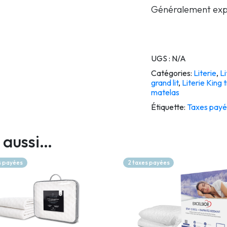
Généralement exp
UGS :
N/A
Catégories:
Literie
,
Li
grand lit
,
Literie King t
matelas
Étiquette:
Taxes payé
 aussi…
s payées
2 taxes payées