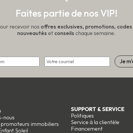
produit
Faites partie de nos VIP!
pour recevoir nos
offres exclusives, promotions, code
nouveautés
et
conseils
chaque semaine.
*
Courriel
Prénom
SUPPORT & SERVICE
e
Politiques
s-nous
Service à la clientèle
t promoteurs immobiliers
Financement
nfant Soleil