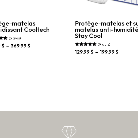
ège-matelas
Protège-matelas et su
oidissant Cooltech
matelas anti-humidit
Stay Cool
(3 avis)
(9 avis)
Plage
9
$
–
369,99
$
de
Note
Plage
129,99
$
–
199,99
$
5.00
prix :
de
sur 5
t
Ce
149,99 $
prix :
produit
à
129,99 $
rs
a
369,99 $
à
ons.
plusieurs
199,99 $
variations.
s
Les
nt
options
peuvent
es
être
choisies
sur
la
page
t
du