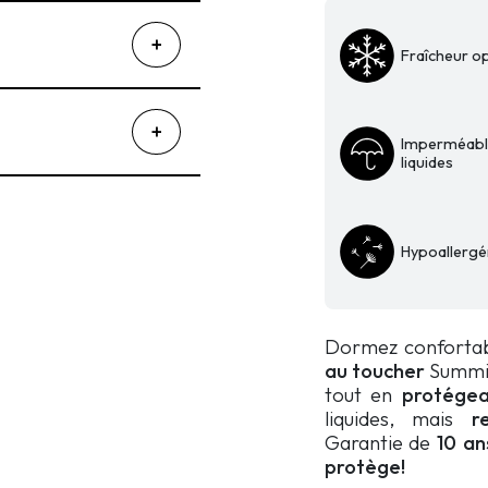
matelas
et
Fraîcheur o
sur-
matelas
frais
anti-
Imperméabl
liquides
chaleur
Summit
Hypoallergé
Dormez confortab
au toucher
Summit
tout en
protégea
liquides, mais
r
Garantie de
10 an
protège!