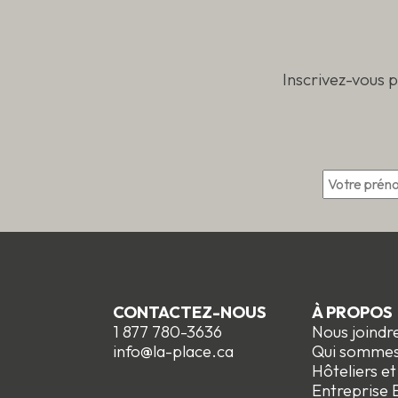
Inscrivez-vous 
*
CONTACTEZ-NOUS
À PROPOS
1 877 780-3636
Nous joindr
info@la-place.ca
Qui somme
Hôteliers e
Entreprise E