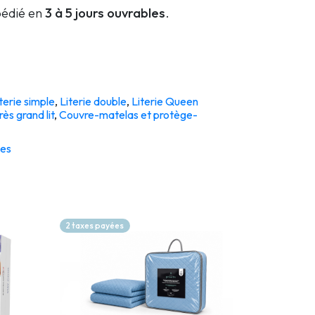
édié en
3 à 5 jours ouvrables
.
terie simple
,
Literie double
,
Literie Queen
rès grand lit
,
Couvre-matelas et protège-
es
2 taxes payées