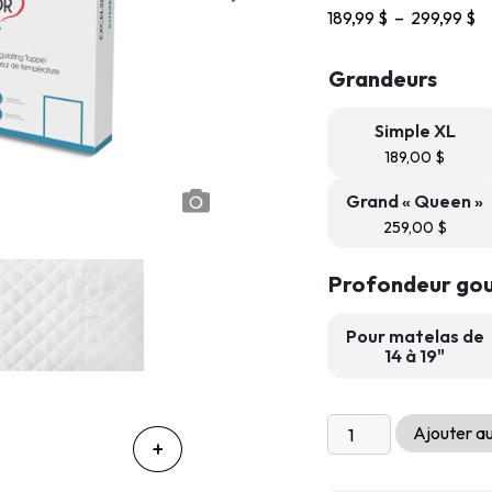
Pl
189,99
$
–
299,99
$
d
pri
Grandeurs
18
à
29
Simple XL
189,00
$
Grand « Queen »
259,00
$
Profondeur gou
Pour matelas de
14 à 19"
quantité
Ajouter au
de
Protège-