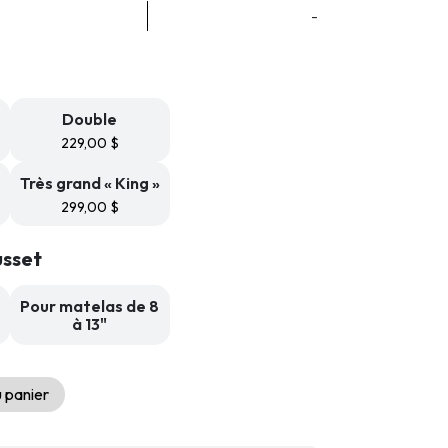
age
-
e
x :
9,99 $
9,99 $
Double
229,00
$
Très grand « King »
299,00
$
sset
Pour matelas de 8
à 13"
 panier