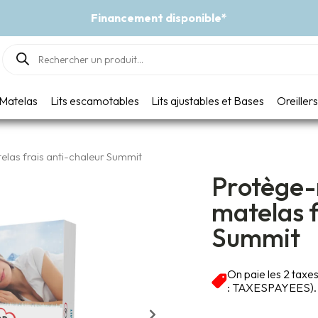
Products
search
Matelas
Lits escamotables
Lits ajustables et Bases
Oreillers
elas frais anti-chaleur Summit
Protège-
matelas f
Summit
On paie les 2 taxe
: TAXESPAYEES).