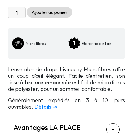
quantité
Ajouter au panier
de
Ensemble
de
draps
Microfibres
Garantie de 1 an
Microfibres
L’ensemble de draps Livingchy Microfibres offre
un coup d’œil élégant. Facile d’entretien, son
tissu à
texture embossée
est fait de microfibres
de polyester, pour un sommeil confortable.
Généralement expédiés en 3 à 10 jours
ouvrables.
Détails »»
Avantages LA PLACE