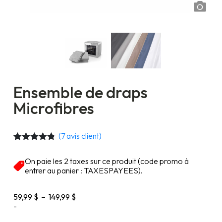
Ensemble de draps
Microfibres
(
7
avis client)
Noté
7
4.71
sur 5
On paie les 2 taxes sur ce produit (code promo à
basé sur
entrer au panier : TAXESPAYEES).
notations
client
Plage
59,99
$
–
149,99
$
de
-
prix :