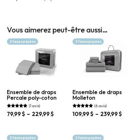
Vous aimerez peut-être aussi…
2 taxes payées
2 taxes payées
Ensemble de draps
Ensemble de draps
Percale poly-coton
Molleton
(1 avis)
(6 avis)
Note
Note
Plage
Plage
79,99
$
–
229,99
$
109,99
$
–
239,99
$
5.00
4.83
de
de
sur 5
sur 5
Ce
Ce
prix :
prix :
produit
produit
79,99 $
109,99 
a
a
2 taxes payées
2 taxes payées
à
à