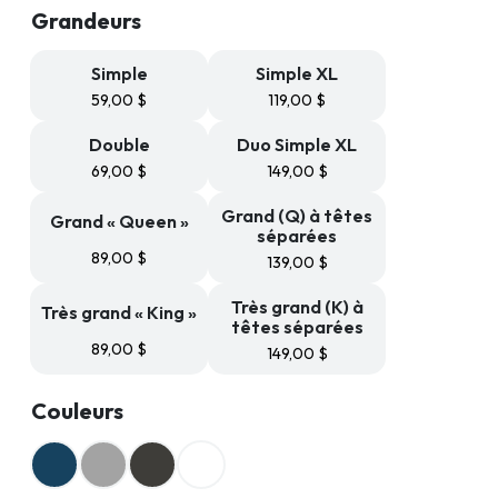
59,99 $
Grandeurs
à
149,99 $
Simple
Simple XL
59,00
$
119,00
$
Double
Duo Simple XL
69,00
$
149,00
$
Grand (Q) à têtes
Grand « Queen »
séparées
89,00
$
139,00
$
Très grand (K) à
Très grand « King »
têtes séparées
89,00
$
149,00
$
Couleurs