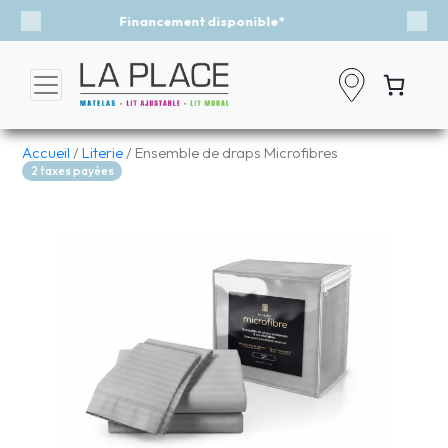
Événement - Un vent de fraîcheur
Previous
Nex
Accueil
/
Literie
/ Ensemble de draps Microfibres
2 taxes payées