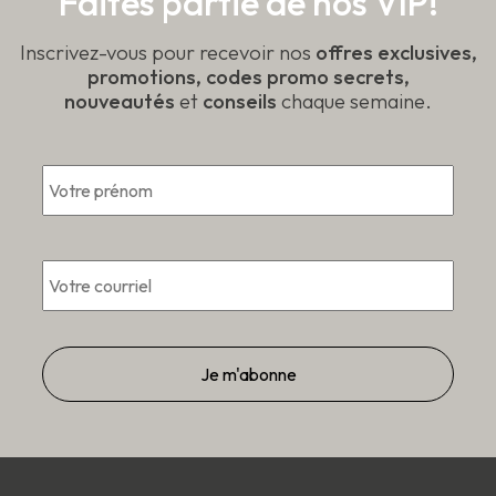
Faites partie de nos VIP!
produit
produit
Inscrivez-vous pour recevoir nos
offres exclusives,
promotions, codes promo secrets,
nouveautés
et
conseils
chaque semaine.
*
Pré
*
Courriel