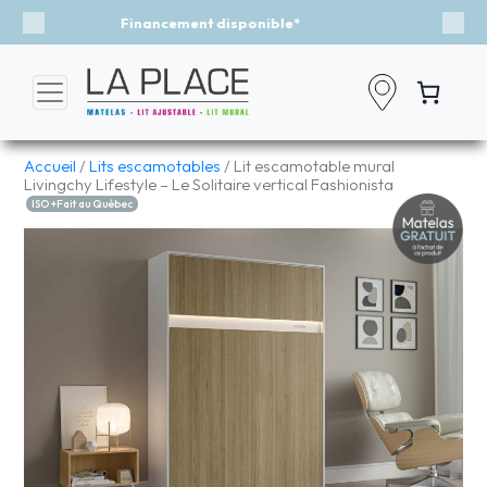
Événement - Un vent de fraîcheur
Previous
Nex
Accueil
/
Lits escamotables
/ Lit escamotable mural
Livingchy Lifestyle – Le Solitaire vertical Fashionista
ISO +Fait au Québec