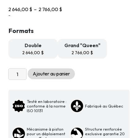
Plage
2 646,00
$
–
2 766,00
$
de
-
prix :
2
Formats
646,00 $
à
2
Double
Grand "Queen"
766,00 $
2 646,00
$
2 766,00
$
quantité
Ajouter au panier
de
Lit
escamotable
mural
Testé en laboratoire :
conforme à la norme
Fabriqué au Québec
Livingchy
ISO 10131
Lifestyle
-
Mécanisme à piston
Structure renforcée
Le
pour un déploiement
exclusive garantie 20