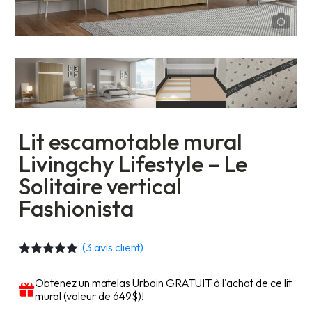
Lit escamotable mural
Livingchy Lifestyle – Le
Solitaire vertical
Fashionista
(
3
avis client)
Noté
3
5.00
sur 5
Obtenez un matelas Urbain GRATUIT à l'achat de ce lit
basé sur
mural (valeur de 649$)!
notations
client