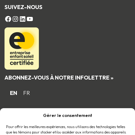
SUIVEZ-NOUS
FACEBOOK
Instagram
LinkedIn
YouTube
ABONNEZ-VOUS À NOTRE INFOLETTRE »
EN
FR
Gérer le consentement
Fière entreprise familiale québécoise
membre du
Pour offrir les meilleures expériences, nous utilisons des technologies telles
que les témoins pour stocker et/ou accéder aux informations des appareils.