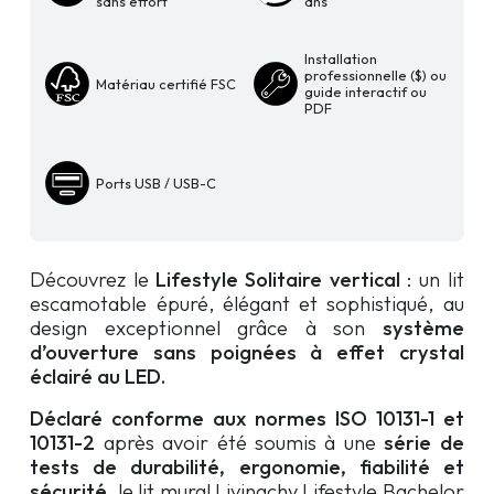
Solitaire
sans effort
ans
vertical
Fashionista
Installation
professionnelle ($) ou
Matériau certifié FSC
guide interactif ou
PDF
Ports USB / USB-C
Découvrez le
Lifestyle Solitaire vertical
: un lit
escamotable épuré, élégant et sophistiqué, au
design exceptionnel grâce à son
système
d’ouverture sans poignées à effet crystal
éclairé au LED.
Déclaré conforme aux normes ISO 10131-1 et
10131-2
après avoir été soumis à une
série de
tests de durabilité, ergonomie, fiabilité et
sécurité,
le lit mural Livingchy Lifestyle Bachelor