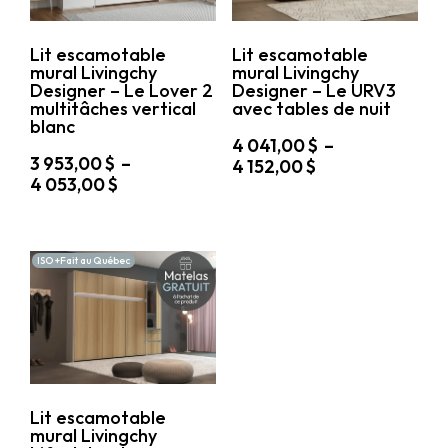
choisies
choisies
sur
sur
Lit escamotable
Lit escamotable
la
la
mural Livingchy
mural Livingchy
page
page
Designer – Le Lover 2
Designer – Le URV3
du
du
multitâches vertical
avec tables de nuit
produit
produit
blanc
4 041,00
$
–
3 953,00
$
–
Plage
4 152,00
$
Plage
4 053,00
$
de
Ce
de
prix :
Ce
produit
prix :
4
produit
a
3
041,00 $
a
plusieurs
ISO +Fait au Québec
953,00 $
plusieurs
variations.
à
variations.
à
Les
4
Les
options
4
152,00 $
options
peuvent
053,00 $
peuvent
être
être
choisies
choisies
sur
sur
la
Lit escamotable
la
page
mural Livingchy
page
du