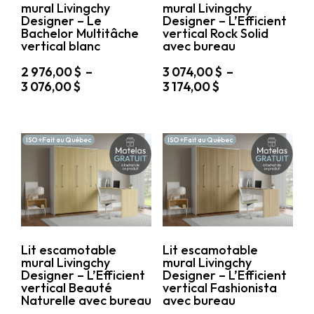
mural Livingchy
mural Livingchy
page
page
Designer – Le
Designer – L’Efficient
du
du
Bachelor Multitâche
vertical Rock Solid
produit
produit
vertical blanc
avec bureau
2 976,00
$
–
3 074,00
$
–
Plage
Plage
3 076,00
$
3 174,00
$
de
de
Ce
Ce
prix :
prix :
produit
produit
2
3
a
a
ISO +Fait au Québec
ISO +Fait au Québec
976,00 $
074,00 $
plusieurs
plusieurs
variations.
à
variations.
à
Les
Les
3
3
options
options
076,00 $
174,00 $
peuvent
peuvent
être
être
choisies
choisies
sur
sur
Lit escamotable
Lit escamotable
la
la
mural Livingchy
mural Livingchy
page
page
Designer – L’Efficient
Designer – L’Efficient
du
du
vertical Beauté
vertical Fashionista
produit
produit
Naturelle avec bureau
avec bureau