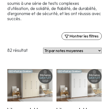
soumis à une série de tests complexes
d'utilisation, de solidité, de fiabilité, de durabilité,
d'ergonomie et de sécurité, et les ont réussis avec
succès.
Montrer les filtres
Filtres
82 résultat
Par catégories
Matelas
Lits escamotables
ISO +Fait au Québec
ISO +Fait au Québec
Lits ajustables électriques
Sommiers et plateformes
Lits rembourrés
Oreillers
Ensembles de draps