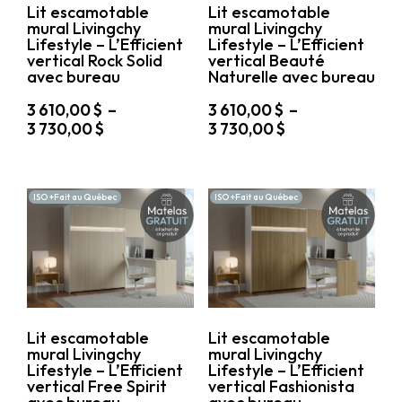
Lit escamotable
Lit escamotable
la
la
mural Livingchy
mural Livingchy
page
page
Lifestyle – L’Efficient
Lifestyle – L’Efficient
du
du
vertical Rock Solid
vertical Beauté
produit
produit
avec bureau
Naturelle avec bureau
3 610,00
$
–
3 610,00
$
–
Plage
Plage
3 730,00
$
3 730,00
$
de
de
Ce
Ce
prix :
prix :
produit
produit
3
3
a
a
ISO +Fait au Québec
ISO +Fait au Québec
610,00 $
610,00 $
plusieurs
plusieurs
variations.
à
variations.
à
Les
Les
3
3
options
options
730,00 $
730,00 $
peuvent
peuvent
être
être
choisies
choisies
sur
sur
Lit escamotable
Lit escamotable
la
la
mural Livingchy
mural Livingchy
page
page
Lifestyle – L’Efficient
Lifestyle – L’Efficient
du
du
vertical Free Spirit
vertical Fashionista
produit
produit