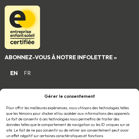
ABONNEZ-VOUS À NOTRE INFOLETTRE »
EN
FR
Gérer le consentement
Fière entreprise familiale québécoise
membre du
Pour offrir les meilleures expériences, nous utilisons des technologies telles
que les témoins pour stocker et/ou accéder aux informations des appareils.
Le fait de consentir à ces technologies nous permettra de traiter des
données telles que le comportement de navigation ou les ID uniques sur ce
site. Le fait de ne pas consentir ou de retirer son consentement peut avoir
un effet négatif sur certaines caractéristiques et fonctions.