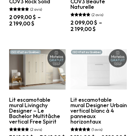
COV3 Rock Solid
COV3 Beauté
Naturelle
(2 avis)
(2 avis)
Note
2 099,00
$
–
5.00
Note
2 099,00
$
–
Plage
2 199,00
$
sur 5
5.00
Plage
2 199,00
$
sur 5
de
Ce
de
prix :
Ce
produit
prix :
2
produit
a
2
099,00 $
a
plusieurs
ISO +Fait au Québec
ISO +Fait au Québec
099,00 $
plusieurs
variations.
à
variations.
à
Les
2
Les
options
2
199,00 $
options
peuvent
199,00 $
peuvent
être
être
choisies
choisies
sur
sur
la
Lit escamotable
Lit escamotable
la
page
mural Livingchy
mural Designer Urbain
page
du
Designer – Le
vertical blanc à 4
du
produit
Bachelor Multitâche
panneaux
produit
vertical Free Spirit
horizontaux
(2 avis)
(1 avis)
Note
Note