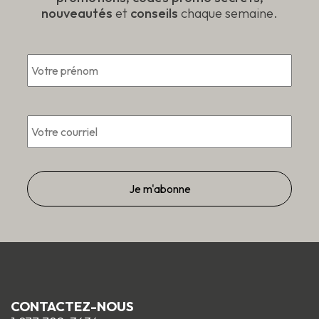
nouveautés
et
conseils
chaque semaine.
*
Prén
Courriel
*
CONTACTEZ-NOUS