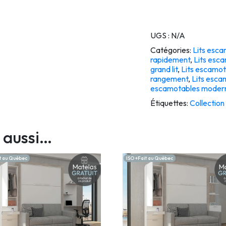
UGS :
N/A
Catégories:
Lits esc
rapidement
,
Lits esc
grand lit
,
Lits escamot
rangement
,
Lits esca
escamotables moderne
Étiquettes:
Collection
 aussi…
t au Québec
ISO +Fait au Québec