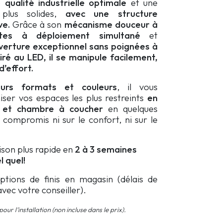
e
qualité industrielle optimale
et une
 plus solides,
avec une
structure
ve.
Grâce à son
mécanisme
douceur
à
ttes à déploiement simultané
et
verture exceptionnel sans poignées à
airé au LED, il se manipule facilement
,
’effort.
eurs formats et couleurs
, il vous
iser vos espaces les plus restreints
en
 et chambre à coucher
en quelques
 compromis ni sur le confort, ni sur le
aison plus rapide en
2 à 3 semaines
 quel!
options de finis en magasin (délais de
 avec votre conseiller).
our l’installation (non incluse dans le prix).