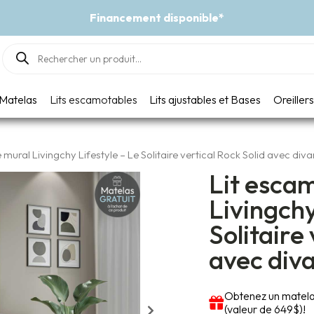
Événement - Un vent de fraîcheur
Products
search
Matelas
Lits escamotables
Lits ajustables et Bases
Oreillers
mural Livingchy Lifestyle – Le Solitaire vertical Rock Solid avec diva
Lit esca
Livingchy
Solitaire
avec div
Obtenez un matelas
(valeur de 649$)!