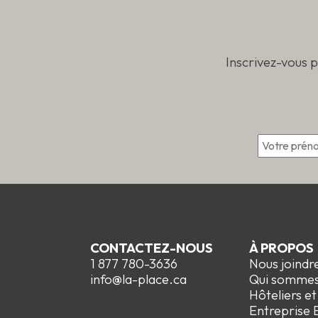
produit
Inscrivez-vous 
*
CONTACTEZ-NOUS
À PROPOS
1 877 780-3636
Nous joindr
info@la-place.ca
Qui somme
Hôteliers e
Entreprise E