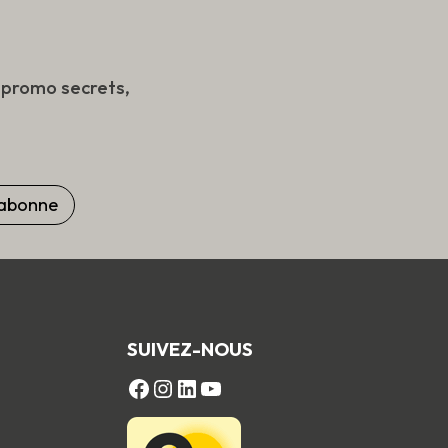
produit
s promo secrets,
SUIVEZ-NOUS
FACEBOOK
Instagram
LinkedIn
YouTube