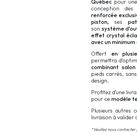
Québec
pour un
conception des
renforcée exclusi
piston,
ses
pa
son
système d’ou
effet crystal écl
avec un
minimum d
Offert
en plusi
permettra d’optim
combinant salon
pieds carrés, sans
design.
Profitez d’une livr
pour ce
modèle tel
Plusieurs autres 
livraison à valider
*Veuillez nous contacter p