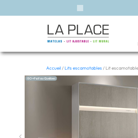
Previous
Accueil
/
Lits escamotables
/ Lit escamotable 
ISO +Fait au Québec