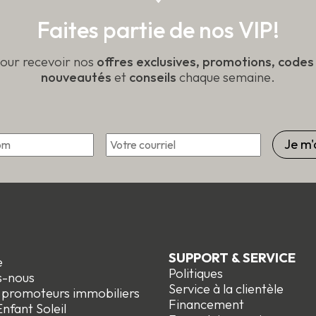
Faites partie de nos VIP!
pour recevoir nos
offres exclusives, promotions, code
nouveautés
et
conseils
chaque semaine.
*
Courriel
Prénom
SUPPORT & SERVICE
e
Politiques
s-nous
Service à la clientèle
t promoteurs immobiliers
Financement
nfant Soleil