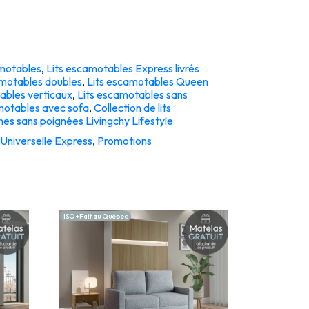
amotables
,
Lits escamotables Express livrés
amotables doubles
,
Lits escamotables Queen
ables verticaux
,
Lits escamotables sans
motables avec sofa
,
Collection de lits
s sans poignées Livingchy Lifestyle
 Universelle Express
,
Promotions
ISO +Fait au Québec