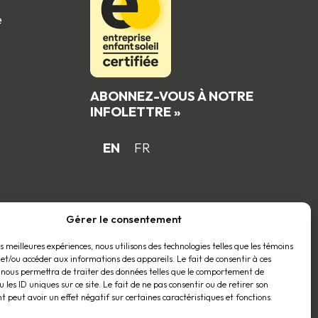
e
ABONNEZ-VOUS À NOTRE
INFOLETTRE »
EN
FR
 du
Gérer le consentement
es meilleures expériences, nous utilisons des technologies telles que les témoins
 et/ou accéder aux informations des appareils. Le fait de consentir à ces
 nous permettra de traiter des données telles que le comportement de
 les ID uniques sur ce site. Le fait de ne pas consentir ou de retirer son
 peut avoir un effet négatif sur certaines caractéristiques et fonctions.