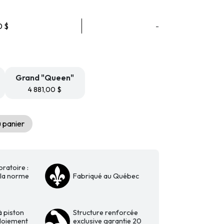
Plage
0
$
-
de
prix :
4
591,00 $
à
Grand "Queen"
4
4 881,00
$
881,00 $
 panier
oratoire :
la norme
Fabriqué au Québec
 piston
Structure renforcée
loiement
exclusive garantie 20