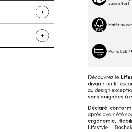
Solitaire
sans effort
vertical
Rock
Solid
Matériau cer
avec
divan
Ports USB /
Découvrez le
Life
divan
: un lit esc
au design excepti
sans poignées à ef
Déclaré conforme
après avoir été so
ergonomie, fiabil
Lifestyle Bache