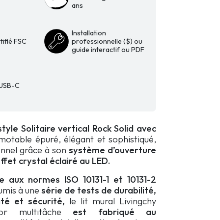
ans
Installation
tifié FSC
professionnelle ($) ou
guide interactif ou PDF
 USB-C
style Solitaire vertical Rock Solid avec
amotable épuré, élégant et sophistiqué,
onnel grâce à son
système d’ouverture
fet crystal éclairé au LED.
 aux normes ISO 10131-1 et 10131-2
umis à une
série de tests de durabilité,
ité et sécurité,
le lit mural Livingchy
lor multitâche
est
fabriqué au