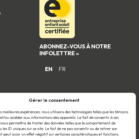
e
ABONNEZ-VOUS À NOTRE
INFOLETTRE »
EN
FR
 du
Gérer le consentement
es meilleures expériences, nous utilisons des technologies telles que les témoins
 et/ou accéder aux informations des appareils. Le fait de consentir à ces
 nous permettra de traiter des données telles que le comportement de
 les ID uniques sur ce site. Le fait de ne pas consentir ou de retirer son
 peut avoir un effet négatif sur certaines caractéristiques et fonctions.