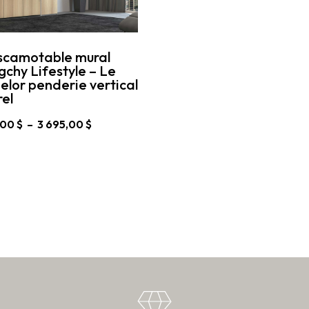
escamotable mural
gchy Lifestyle – Le
elor penderie vertical
el
Plage
,00
$
–
3 695,00
$
de
prix :
t
3
224,00 $
rs
à
ons.
3
695,00 $
s
nt
es