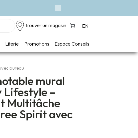
Next
Trouver un magasin
EN
Literie
Promotions
Espace Conseils
t avec bureau
motable mural
 Lifestyle –
nt Multitâche
Free Spirit avec