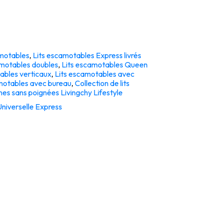
amotables
,
Lits escamotables Express livrés
amotables doubles
,
Lits escamotables Queen
ables verticaux
,
Lits escamotables avec
motables avec bureau
,
Collection de lits
s sans poignées Livingchy Lifestyle
Universelle Express