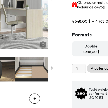
Obtenez un matelas
(valeur de 649$)!
4 648,00
$
–
4 768,
Formats
Double
4 648,00
$
quantité
Ajouter au
de
Lit
escamotable
mural
Testé en lab
conforme à 
Livingchy
ISO 10131
Lifestyle
-