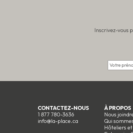
produit
du
produi
Inscrivez-vous 
*
CONTACTEZ-NOUS
À PROPOS
1 877 780-3636
Nous joindr
info@la-place.ca
Qui somme
Hôteliers e