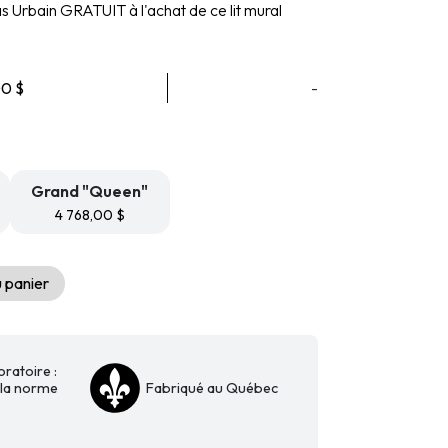
 Urbain GRATUIT à l'achat de ce lit mural
Plage
00
$
-
de
prix :
4
648,00 $
à
Grand "Queen"
4
4 768,00
$
768,00 $
 panier
oratoire :
la norme
Fabriqué au Québec