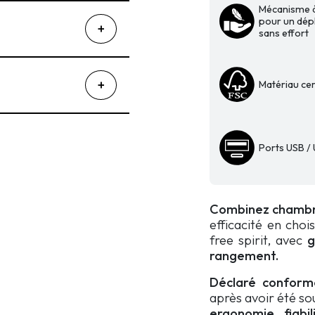
Mécanisme à
L'Efficient
pour un dép
Multitâche
sans effort
vertical
Free
Spirit
Matériau cer
avec
bureau
Ports USB /
Combinez chambr
efficacité en chois
free spirit, avec
g
rangement.
Déclaré conforme
après avoir été so
ergonomie, fiabil