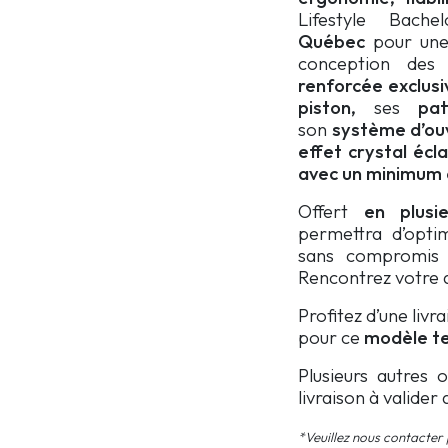
Lifestyle Bache
Québec
pour un
conception des
renforcée exclusi
piston,
ses
pa
son
système d’ou
effet crystal écl
avec un
minimum d
Offert
en plusi
permettra d’optim
sans compromis n
Rencontrez votre a
Profitez d’une livr
pour ce
modèle tel
Plusieurs autres 
livraison à valider
*Veuillez nous contacter p