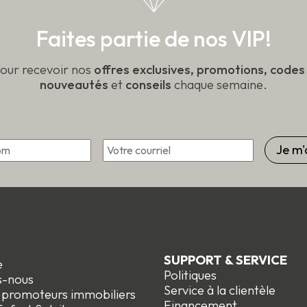
t
Faites partie de nos VIP!
pour recevoir nos
offres exclusives, promotions, code
nouveautés
et
conseils
chaque semaine.
*
Courriel
Prénom
SUPPORT & SERVICE
e
Politiques
s-nous
Service à la clientèle
t promoteurs immobiliers
Financement