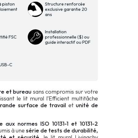
 piston
Structure renforcée
loiement
exclusive garantie 20
ans
Installation
tifié FSC
professionnelle ($) ou
guide interactif ou PDF
 USB-C
e et bureau
sans compromis sur votre
issant le lit mural l’Efficient multitâche
rande surface de travail
et
unité de
 aux normes ISO 10131-1 et 10131-2
umis à une
série de tests de durabilité,
ité et sécurité,
le lit mural Livingchy