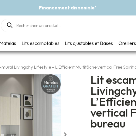
Événement - Un vent de fraîcheur
Products
search
Matelas
Lits escamotables
Lits ajustables et Bases
Oreillers
mural Livingchy Lifestyle – L’Efficient Multitâche vertical Free Spiri
Lit esca
Livingchy
L’Efficie
vertical 
bureau