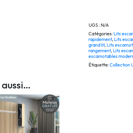
UGS :
N/A
Catégories:
Lits esc
rapidement
,
Lits esc
grand lit
,
Lits escamot
rangement
,
Lits esca
escamotables moderne
Étiquette:
Collection 
 aussi…
t au Québec