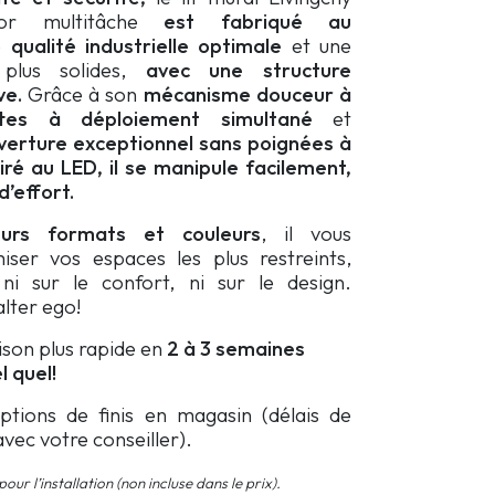
lor multitâche
est
fabriqué au
e
qualité industrielle optimale
et une
 plus solides,
avec une
structure
ve.
Grâce à son
mécanisme
douceur
à
ttes à déploiement simultané
et
verture exceptionnel sans poignées à
airé au LED, il se manipule facilement
,
’effort.
eurs formats et couleurs
, il vous
iser vos espaces les plus restreints,
i sur le confort, ni sur le design.
lter ego!
aison plus rapide en
2 à 3 semaines
 quel!
options de finis en magasin (délais de
 avec votre conseiller).
our l’installation (non incluse dans le prix).