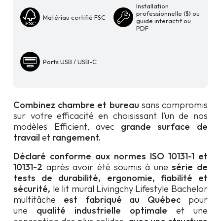
Spirit
Installation
avec
professionnelle ($) ou
Matériau certifié FSC
guide interactif ou
bureau
PDF
Ports USB / USB-C
Combinez chambre et bureau
sans compromis
sur votre efficacité en choisissant l’un de nos
modèles Efficient, avec
grande surface de
travail
et
rangement.
Déclaré conforme aux normes ISO 10131-1 et
10131-2
après avoir été soumis à une
série de
tests de durabilité, ergonomie, fiabilité et
sécurité,
le lit mural Livingchy Lifestyle Bachelor
multitâche
est
fabriqué au Québec
pour
une
qualité industrielle optimale
et une