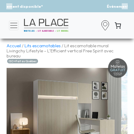
Événement - Un vent de fraîcheur
Previous
Nex
Accueil
/
Lits escamotables
/ Lit escamotable mural
Livingchy Lifestyle – L’Efficient vertical Free Spirit avec
bureau
ISO +Fait au Québec