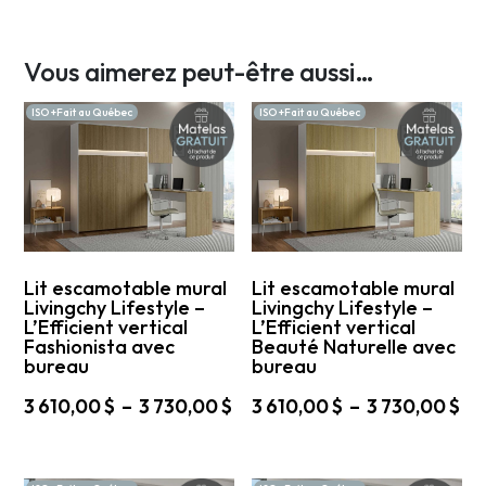
Vous aimerez peut-être aussi…
ISO +Fait au Québec
ISO +Fait au Québec
Lit escamotable mural
Lit escamotable mural
Livingchy Lifestyle –
Livingchy Lifestyle –
L’Efficient vertical
L’Efficient vertical
Fashionista avec
Beauté Naturelle avec
bureau
bureau
Plage
Pl
3 610,00
$
–
3 730,00
$
3 610,00
$
–
3 730,00
$
de
de
Ce
Ce
prix :
pri
produit
produit
3
3
a
a