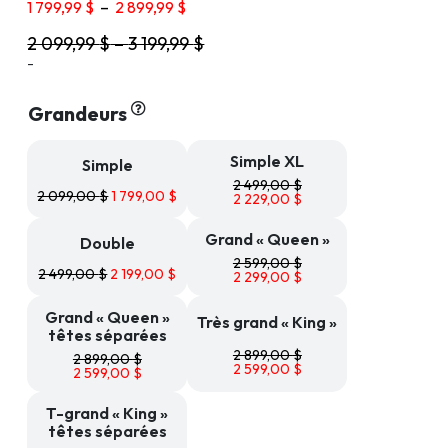
Plage
1 799,99
$
–
2 899,99
$
de
2 099,99
$
–
3 199,99
$
prix :
-
1
799,99 $
à
Grandeurs
2
899,99 $
Simple XL
Simple
2 499,00
$
2 099,00
$
1 799,00
$
2 229,00
$
Grand « Queen »
Double
2 599,00
$
2 499,00
$
2 199,00
$
2 299,00
$
Grand « Queen »
Très grand « King »
têtes séparées
2 899,00
$
2 899,00
$
2 599,00
$
2 599,00
$
T-grand « King »
têtes séparées