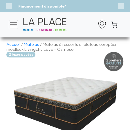
Événement - Un vent de fraîcheur
Previous
Nex
Accueil
/
Matelas
/ Matelas à ressorts et plateau européen
moelleux Livingchy Love – Osmose
2 taxes payées