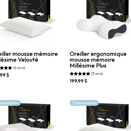
eiller mousse mémoire
Oreiller ergonomique
lésime Velouté
mousse mémoire
Millésime Plus
(6 avis)
(3 avis)
,99
$
Note
199,99
$
 5
5.00
sur 5
uit
Ce
produit
ieurs
a
axes payées
2 taxes payées
ations.
plusieurs
variations.
ons
Les
vent
options
peuvent