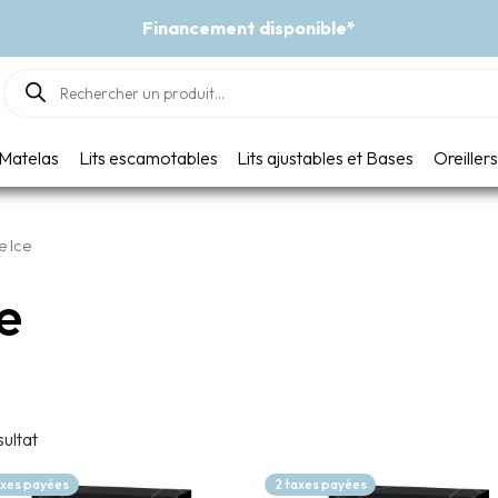
Financement disponible*
Products
search
Matelas
Lits escamotables
Lits ajustables et Bases
Oreillers
e Ice
ce
sultat
axes payées
2 taxes payées