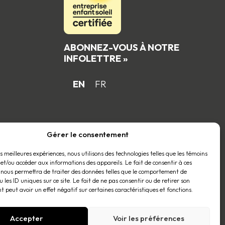
ABONNEZ-VOUS À NOTRE
INFOLETTRE »
EN
FR
 du
Gérer le consentement
es meilleures expériences, nous utilisons des technologies telles que les témoins
 et/ou accéder aux informations des appareils. Le fait de consentir à ces
 nous permettra de traiter des données telles que le comportement de
 les ID uniques sur ce site. Le fait de ne pas consentir ou de retirer son
 peut avoir un effet négatif sur certaines caractéristiques et fonctions.
Accepter
Voir les préférences