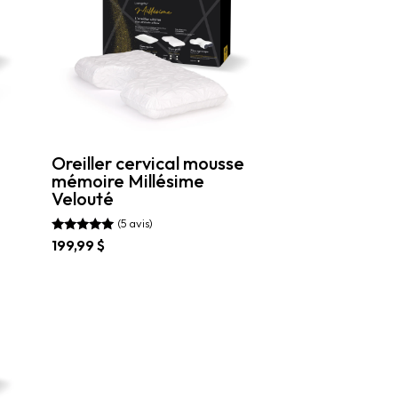
Oreiller cervical mousse
mémoire Millésime
Velouté
(5 avis)
Note
199,99
$
4.80
sur 5
Ce
produit
a
plusieurs
variations.
Les
options
peuvent