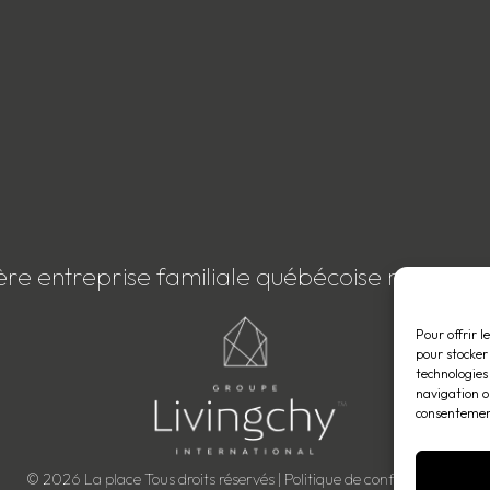
ère entreprise familiale québécoise membre
Pour offrir l
pour stocker
technologies
navigation ou
consentement
© 2026 La place Tous droits réservés |
Politique de confidentialité
.