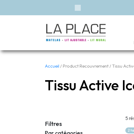
Previous
Accueil
/ Product Recouvrement / Tissu Activ
Tissu Active I
5 ré
Filtres
2 t
Par catégories