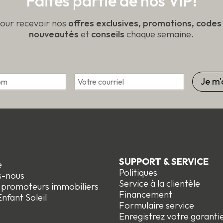
Faites partie de nos VIP!
produit
uit
pour recevoir nos
offres exclusives, promotions, code
nouveautés
et
conseils
chaque semaine.
Courriel
*
Prénom
SUPPORT & SERVICE
e
Politiques
s-nous
Service à la clientèle
t promoteurs immobiliers
Financement
nfant Soleil
Formulaire service
Enregistrez votre garanti