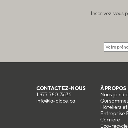
prod
Inscrivez-vous 
*
CONTACTEZ-NOUS
À PROPOS
1 877 780-3636
Nous joindr
info@la-place.ca
Qui somme
Hôteliers e
Entreprise E
Carrière
Eco-recycle