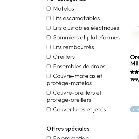
Matelas
Lits escamotables
Lits ajustables électriques
Sommiers et plateformes
Lits rembourrés
Oreillers
Or
Mil
Ensembles de draps
Couvre-matelas et
Note
199
protège-matelas
5.00
sur
Ce
Couvre-oreillers et
prod
protège-oreillers
a
plus
Couvertures et jetés
2 t
vari
Les
opti
Offres spéciales
peu
être
En promotion