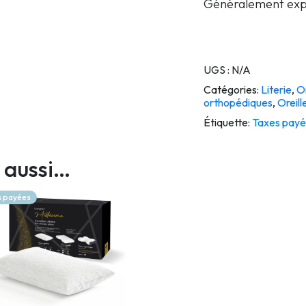
Généralement expéd
UGS :
N/A
Catégories:
Literie
,
Or
orthopédiques
,
Oreil
Étiquette:
Taxes payé
 aussi…
s payées