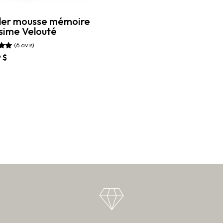
ller mousse mémoire
ésime Velouté
(6 avis)
9
$
t
rs
ons.
s
nt
es
t