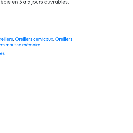
ié en 3 à 5 jours ouvrables.
eillers
,
Oreillers cervicaux
,
Oreillers
lers mousse mémoire
es