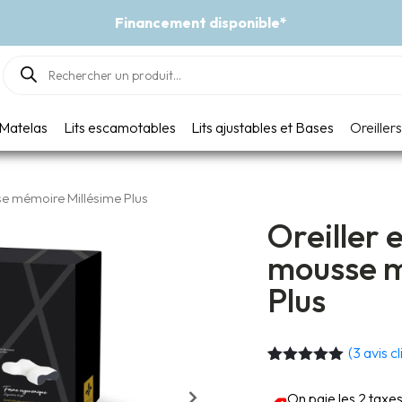
Événement - Un vent de fra
Products
search
Matelas
Lits escamotables
Lits ajustables et Bases
Oreillers
e mémoire Millésime Plus
Oreiller
mousse m
Plus
(
3
avis cl
Noté
3
5.00
sur 5
On paie les 2 taxe