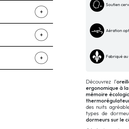
Soutien cerv
Aération op
Fabriqué a
Découvrez l’
oreil
ergonomique à la
mémoire écologiq
thermorégulate
des nuits agréabl
types de dormeu
dormeurs sur le c