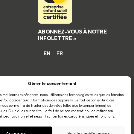
ABONNEZ-VOUS À NOTRE
INFOLETTRE »
EN
FR
 du
Gérer le consentement
es meilleures expériences, nous utilisons des technologies telles que les témoins
 et/ou accéder aux informations des appareils. Le fait de consentir à ces
 nous permettra de traiter des données telles que le comportement de
 les ID uniques sur ce site. Le fait de ne pas consentir ou de retirer son
 peut avoir un effet négatif sur certaines caractéristiques et fonctions.
Accepter
Voir les préférences