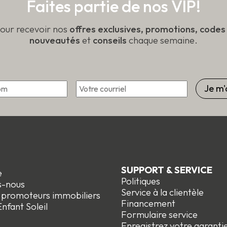
Faites partie de nos VIP!
pour recevoir nos
offres exclusives, promotions, code
nouveautés
et
conseils
chaque semaine.
*
Courriel
Prénom
SUPPORT & SERVICE
e
Politiques
s-nous
Service à la clientèle
t promoteurs immobiliers
Financement
nfant Soleil
Formulaire service
Enregistrez votre garanti