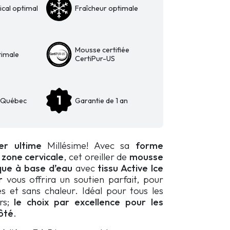
ical optimal
Fraîcheur optimale
Mousse certifiée
timale
CertiPur-US
u Québec
Garantie de 1 an
ler ultime
Millésime! Avec sa
forme
 zone cervicale
, cet oreiller de
mousse
ue à base d’eau
avec
tissu Active Ice
ur
vous offrira un soutien parfait, pour
es et sans chaleur. Idéal pour tous les
rs;
le choix par excellence pour les
ôté
.