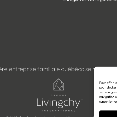
ère entreprise familiale québécoise membre
Pour offrir l
pour stocker
technologies
navigation ou
consentement