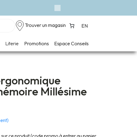
îcheur
Next
Trouver un magasin
EN
Literie
Promotions
Espace Conseils
 ergonomique
émoire Millésime
ient)
s sur ce produit (code promo à entrer au panier