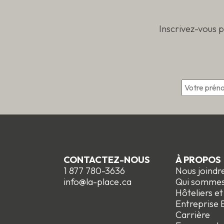
Inscrivez-vous 
*
CONTACTEZ-NOUS
À PROPOS
1 877 780-3636
Nous joindr
info@la-place.ca
Qui somme
Hôteliers e
Entreprise E
Carrière