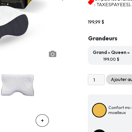
basé sur
: TAXESPAYEES).
notations
client
199,99
$
Grandeurs
Grand « Queen »
199,00
$
quantité
Ajouter au
de
Oreiller
ergonomique
mousse
Confort mi-
mémoire
moelleux
Millésime
Plus