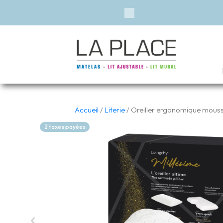
ponible*
Previous
Accueil
/
Literie
/ Oreiller ergonomique mouss
2 taxes payées