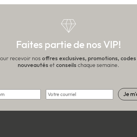
sur
la
t
page
du
produit
Faites partie de nos VIP!
pour recevoir nos
offres exclusives, promotions, code
nouveautés
et
conseils
chaque semaine.
*
Courriel
Prénom