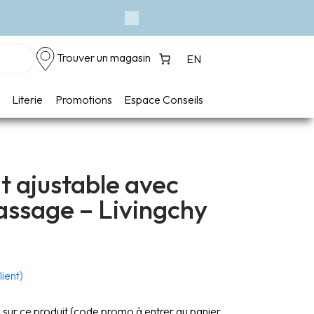
Next
Trouver un magasin
EN
Literie
Promotions
Espace Conseils
it ajustable avec
assage – Livingchy
lient)
s sur ce produit (code promo à entrer au panier