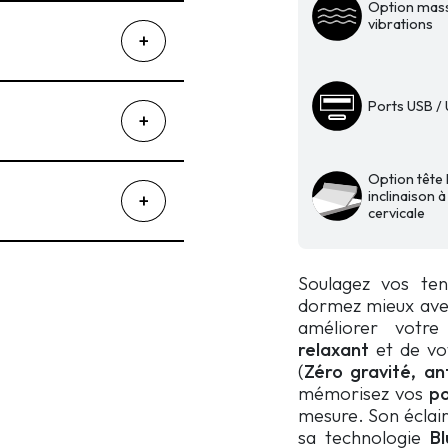
lit
Option mas
ajustable
vibrations
avec
option
massage
Ports USB /
-
Livingchy
Luxia
Option tête l
inclinaison à
cervicale
Soulagez vos tens
dormez mieux avec
améliorer votre
relaxant
et de v
(
Zéro gravité, an
mémorisez vos
po
mesure. Son éclai
sa technologie
B