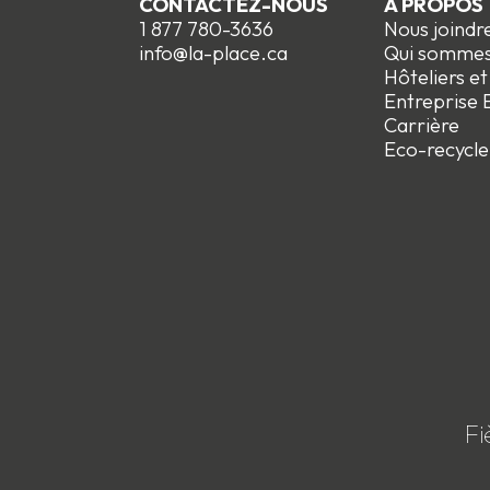
CONTACTEZ-NOUS
À PROPOS
1 877 780-3636
Nous joindr
info@la-place.ca
Qui somme
Hôteliers e
Entreprise E
Carrière
Eco-recycle
Fi