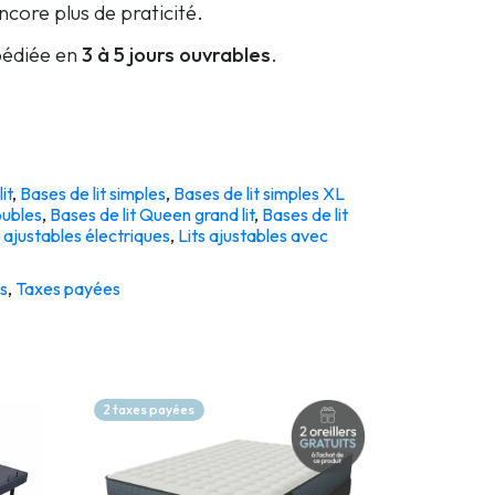
core plus de praticité.
édiée en
3 à 5 jours ouvrables
.
it
,
Bases de lit simples
,
Bases de lit simples XL
oubles
,
Bases de lit Queen grand lit
,
Bases de lit
s ajustables électriques
,
Lits ajustables avec
s
,
Taxes payées
2 taxes payées