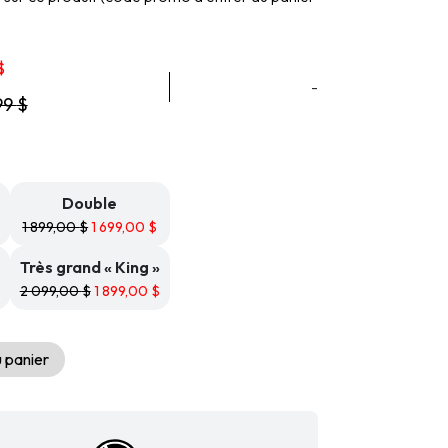
Plage
$
de
-
99
$
prix :
1
499,99 $
à
1
899,99 $
Double
1 899,00
$
1 699,00
$
Très grand « King »
2 099,00
$
1 899,00
$
 panier