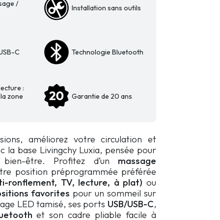
sage /
Installation sans outils
 USB-C
Technologie Bluetooth
ecture :
 la zone
Garantie de 20 ans
ions, améliorez votre circulation et
 la base Livingchy Luxia, pensée pour
 bien-être. Profitez d’un
massage
otre position préprogrammée préférée
ti-ronflement, TV, lecture, à plat)
ou
sitions favorites
pour un sommeil sur
rage LED tamisé, ses ports
USB/USB-C
,
luetooth
et son cadre pliable facile à