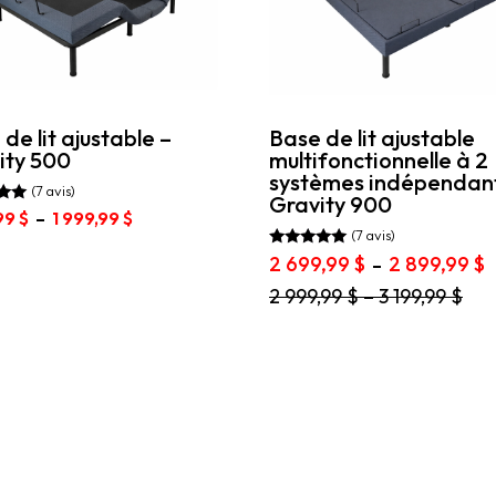
de lit ajustable –
Base de lit ajustable
ity 500
multifonctionnelle à 2
systèmes indépendant
(7 avis)
Gravity 900
Plage
,99
$
–
1 999,99
$
(7 avis)
de
prix :
Note
P
2 699,99
$
2 899,99
$
–
t
5.00
1
d
sur 5
Ce
2 999,99
$
–
3 199,99
$
599,99 $
p
rs
produit
à
2
ons.
a
1
6
plusieurs
999,99 $
à
s
variations.
2
nt
Les
8
options
es
peuvent
être
choisies