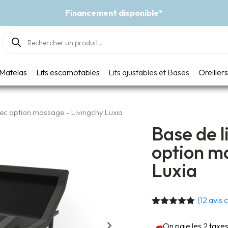
Événement - Un vent de fraîcheur
Products
search
Matelas
Lits escamotables
Lits ajustables et Bases
Oreillers
avec option massage – Livingchy Luxia
Base de l
option m
Luxia
(
12
avis c
Noté
12
4.92
sur 5
On paie les 2 taxe