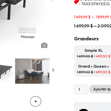
basé sur
: TAXESPAYEES).
notations
client
1 499,99
$
–
1 899,99
1 699,99
$
–
2 099,
Grandeurs
Simple XL
1 699,00
$
1 499,00
$
Grand « Queen »
1 899,00
$
1 699,00
$
quantité
Ajouter au
de
Base
de