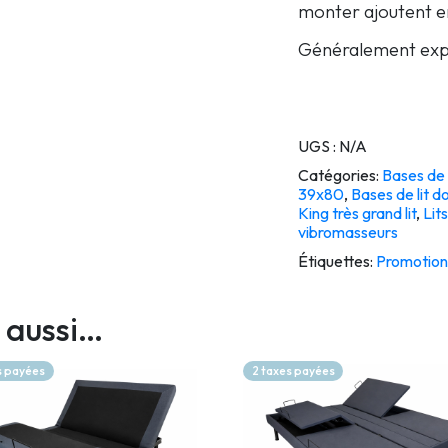
monter ajoutent en
Généralement exp
UGS :
N/A
Catégories:
Bases de l
39x80
,
Bases de lit d
King très grand lit
,
Lit
vibromasseurs
Étiquettes:
Promotion
 aussi…
s payées
2 taxes payées