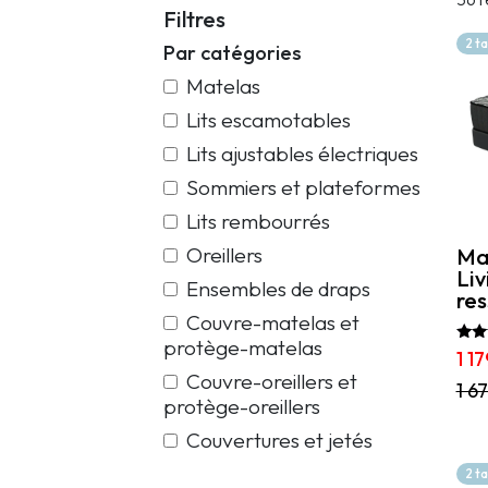
Filtres
2 t
Par catégories
Matelas
Lits escamotables
Lits ajustables électriques
Sommiers et plateformes
Lits rembourrés
Oreillers
Mat
Liv
Ensembles de draps
res
Couvre-matelas et
protège-matelas
Note
1 1
5.00
Couvre-oreillers et
sur
Ce
1 6
protège-oreillers
prod
a
Couvertures et jetés
plus
vari
2 t