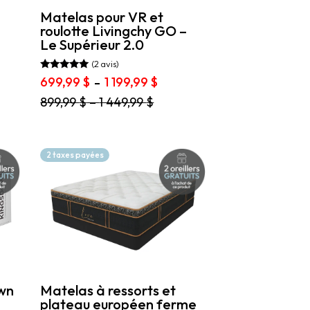
produit
Matelas pour VR et
roulotte Livingchy GO –
Le Supérieur 2.0
(2 avis)
Note
Plage
699,99
$
1 199,99
$
–
5.00
de
sur 5
Ce
899,99
$
–
1 449,99
$
prix :
produit
9 $
699,99 $
a
à
plusieurs
9 $
1
variations.
2 taxes payées
199,99 $
Les
options
peuvent
être
choisies
sur
la
page
du
produit
Matelas à ressorts et
own
plateau européen ferme