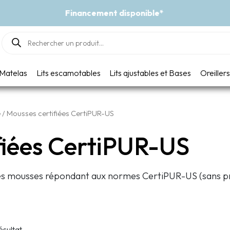
Événement - Un vent de fraîcheur
Products
search
Matelas
Lits escamotables
Lits ajustables et Bases
Oreillers
é / Mousses certifiées CertiPUR-US
fiées CertiPUR-US
s mousses répondant aux normes CertiPUR-US (sans pr
ésultat