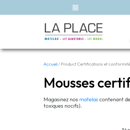
Previous
Accueil
/ Product Certifications et conformit
Mousses certi
Magasinez nos
matelas
contenant de
toxiques nocifs).
36 r