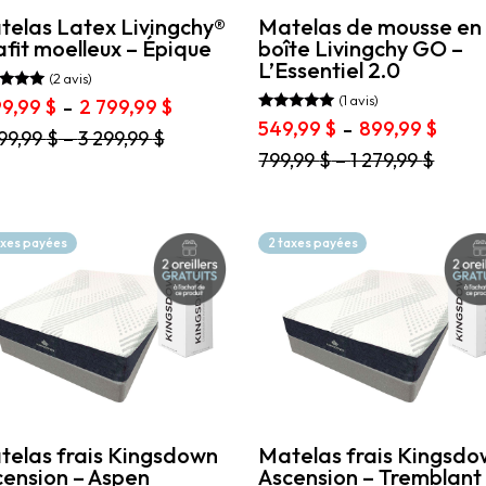
uit
produit
telas Latex Livingchy®
Matelas de mousse en
fit moelleux – Épique
boîte Livingchy GO –
L’Essentiel 2.0
(2 avis)
(1 avis)
Plage
99,99
$
2 799,99
$
–
de
Note
Plage
549,99
$
899,99
$
–
 5
99,99
$
–
3 299,99
$
5.00
prix :
de
sur 5
uit
Ce
799,99
$
–
1 279,99
$
1
prix :
produit
799,99 $
549,9
ieurs
a
à
à
ations.
plusieurs
2
899,9
variations.
axes payées
2 taxes payées
799,99 $
ons
Les
vent
options
peuvent
sies
être
choisies
sur
e
la
page
uit
du
produit
telas frais Kingsdown
Matelas frais Kingsd
ension – Aspen
Ascension – Tremblant