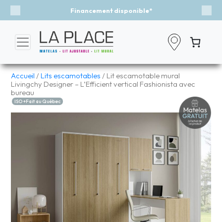
 disponible*
Événement - Un vent de
Previous
Nex
Accueil
/
Lits escamotables
/ Lit escamotable mural
Livingchy Designer – L’Efficient vertical Fashionista avec
bureau
ISO +Fait au Québec