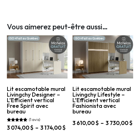
Vous aimerez peut-être aussi…
ISO +Fait au Québec
ISO +Fait au Québec
Lit escamotable mural
Lit escamotable mural
Livingchy Designer –
Livingchy Lifestyle –
L’Efficient vertical
L’Efficient vertical
Free Spirit avec
Fashionista avec
bureau
bureau
(1 avis)
Pl
3 610,00
$
–
3 730,00
$
Note
Plage
3 074,00
$
–
3 174,00
$
de
5.00
Ce
de
sur 5
pri
Ce
produit