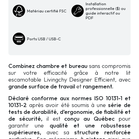
avec
Installation
bureau
professionnelle ($) ou
Matériau certifié FSC
guide interactif ou
PDF
Ports USB / USB-C
Combinez chambre et bureau
sans compromis
sur votre efficacité grâce à notre lit
escamotable Livingchy Designer Efficient, avec
grande surface de travail
et
rangement.
Déclaré conforme aux normes ISO 10131-1 et
10131-2
après avoir été soumis à une
série de
tests de durabilité, d’ergonomie, de fiabilité et
de sécurité,
il est
conçu au Québec
pour
garantir une
qualité et une robustesse
supérieures,
avec sa
structure renforcée