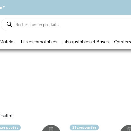
Événement - Un vent de fraîcheur
Products
search
Matelas
Lits escamotables
Lits ajustables et Bases
Oreillers
ésultat
axes payées
2 taxes payées