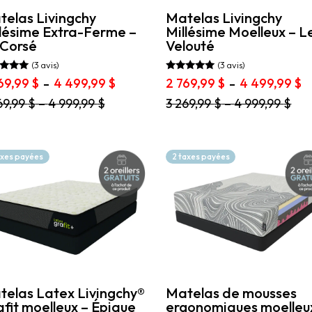
uit
produit
elas Livingchy
Matelas Livingchy
lésime Extra-Ferme –
Millésime Moelleux – L
 Corsé
Velouté
(3 avis)
(3 avis)
Note
Plage
P
69,99
$
4 499,99
$
2 769,99
$
4 499,99
$
–
–
5.00
de
d
 5
sur 5
Ce
69,99
$
–
4 999,99
$
3 269,99
$
–
4 999,99
$
prix :
pr
uit
produit
2
2
a
769,99 $
7
ieurs
plusieurs
à
à
ations.
variations.
axes payées
2 taxes payées
4
4
Les
499,99 $
4
ons
options
vent
peuvent
être
sies
choisies
sur
la
e
page
du
uit
produit
telas Latex Livingchy®
Matelas de mousses
fit moelleux – Épique
ergonomiques moelleu