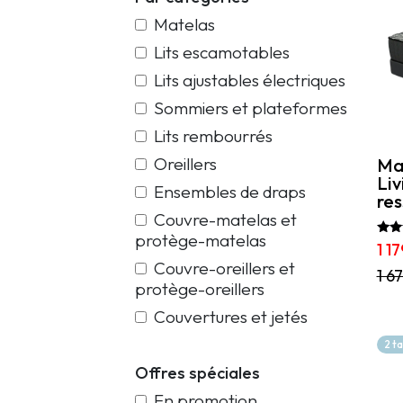
Matelas
Lits escamotables
Lits ajustables électriques
Sommiers et plateformes
Lits rembourrés
Oreillers
Mat
Liv
Ensembles de draps
res
Couvre-matelas et
protège-matelas
Note
1 1
5.00
Couvre-oreillers et
sur
Ce
1 6
protège-oreillers
prod
a
Couvertures et jetés
plus
vari
2 t
Les
Offres spéciales
opti
peu
En promotion