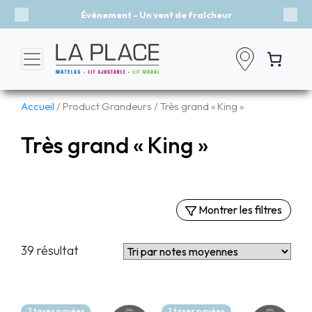
Événement - Un vent de fraîcheur
Previous
Nex
Accueil
/ Product Grandeurs / Très grand « King »
Très grand « King »
Montrer les filtres
Filtres
39 résultat
Par catégories
Matelas
Lits escamotables
2 taxes payées
2 taxes payées