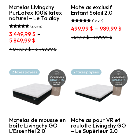
page
page
du
Matelas Livingchy
Matelas exclusif
du
produit
PurLatex 100% latex
Enfant Soleil 2.0
produit
naturel – Le Talalay
(1 avis)
(2 avis)
Note
Plage
499,99
$
–
989,99
$
5.00
Note
3 449,99
$
–
de
sur 5
5.00
Ce
709,99
$
–
1 199,99
$
Plage
5 849,99
$
sur 5
prix :
produit
de
499,9
a
Ce
4 049,99
$
–
6 449,99
$
prix :
à
plusieurs
produit
3
variations.
989,99
a
449,99 $
Les
plusieurs
options
variations.
à
2 taxes payées
2 taxes payées
peuvent
Les
5
être
options
849,99 $
choisies
peuvent
sur
être
la
choisies
page
sur
du
la
produit
page
Matelas de mousse en
Matelas pour VR et
du
boîte Livingchy GO –
roulotte Livingchy GO
produit
L’Essentiel 2.0
– Le Supérieur 2.0