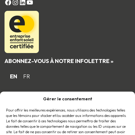
FACEBOOK
Instagram
LinkedIn
YouTube
ABONNEZ-VOUS À NOTRE INFOLETTRE »
EN
FR
Gérer le consentement
Fière entreprise familiale québécoise
membre du
Pour offrir les meilleures expériences, nous utilisons des technologies telles
que les témoins pour stocker et/ou accéder aux informations des appareils.
Le fait de consentir à ces technologies nous permettra de traiter des
données telles que le comportement de navigation ou les ID uniques sur ce
site. Le fait de ne pas consentir ou de retirer son consentement peut avoir