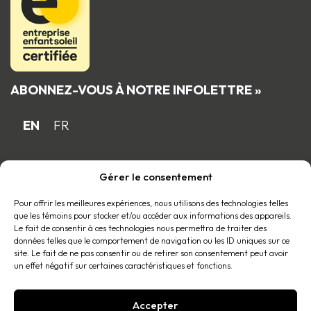
ABONNEZ-VOUS À NOTRE INFOLETTRE »
EN
FR
Gérer le consentement
Fière entreprise familiale québécoise
membre du
Pour offrir les meilleures expériences, nous utilisons des technologies telles
que les témoins pour stocker et/ou accéder aux informations des appareils.
Le fait de consentir à ces technologies nous permettra de traiter des
données telles que le comportement de navigation ou les ID uniques sur ce
site. Le fait de ne pas consentir ou de retirer son consentement peut avoir
un effet négatif sur certaines caractéristiques et fonctions.
Accepter