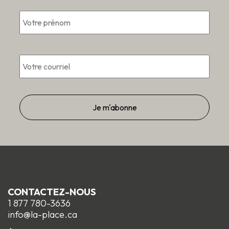
*
Pré
*
Courriel
CONTACTEZ-NOUS
1 877 780-3636
info@la-place.ca