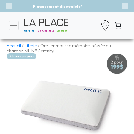
e*
Événement - Un vent de fraîcheur
Previous
Nex
Accueil
/
Literie
/ Oreiller mousse mémoire infusée au
charbon MLily® Serenity
2 taxes payées