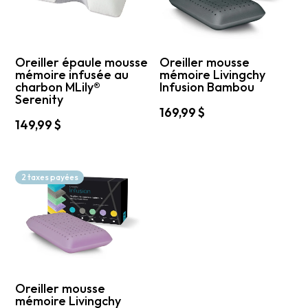
Oreiller épaule mousse
Oreiller mousse
mémoire infusée au
mémoire Livingchy
charbon MLily®
Infusion Bambou
Serenity
169,99
$
149,99
$
Ce
Ce
produit
produit
a
a
plusieurs
2 taxes payées
plusieurs
variations.
variations.
Les
Les
options
options
peuvent
peuvent
être
être
choisies
choisies
sur
sur
la
la
page
Oreiller mousse
page
mémoire Livingchy
du