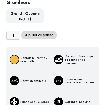
Grandeurs
Grand « Queen »
169,00
$
quantité
Ajouter au panier
de
Oreiller
mousse
mémoire
Mousse mémoire qui
Confort mi-ferme /
s'adapte à vos
Livingchy
mi-moelleux
courbes
Infusion
Camomille
Recouvrement
Aération optimale
lavable à la machine
Fabriqué au Québec
Garantie de 3 ans