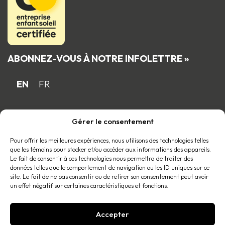
ABONNEZ-VOUS À NOTRE INFOLETTRE »
EN
FR
Gérer le consentement
Fière entreprise familiale québécoise
membre du
Pour offrir les meilleures expériences, nous utilisons des technologies telles
que les témoins pour stocker et/ou accéder aux informations des appareils.
Le fait de consentir à ces technologies nous permettra de traiter des
données telles que le comportement de navigation ou les ID uniques sur ce
site. Le fait de ne pas consentir ou de retirer son consentement peut avoir
un effet négatif sur certaines caractéristiques et fonctions.
Accepter