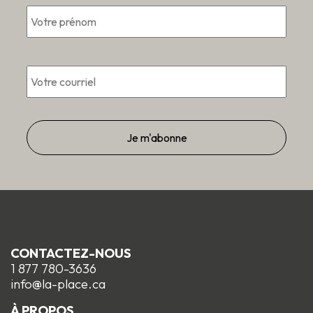
*
Pré
*
Courriel
CONTACTEZ-NOUS
1 877 780-3636
info@la-place.ca
À PROPOS