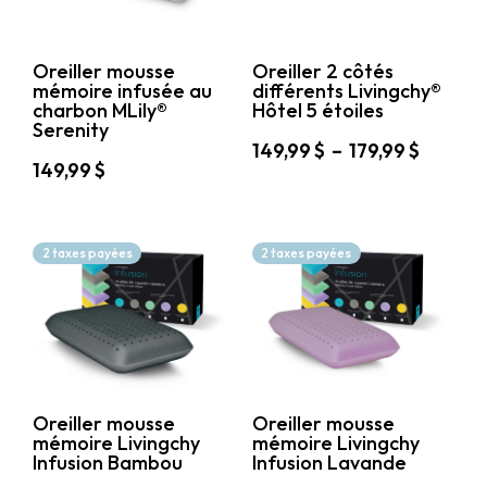
être
choisies
choisies
sur
sur
la
Oreiller mousse
Oreiller 2 côtés
la
page
mémoire infusée au
différents Livingchy®
page
du
charbon MLily®
Hôtel 5 étoiles
du
produit
Serenity
produit
Plage
149,99
$
–
179,99
$
149,99
$
de
Ce
prix :
Ce
produit
149,99 
produit
a
à
a
plusieurs
2 taxes payées
2 taxes payées
plusieurs
variations.
179,99 
variations.
Les
Les
options
options
peuvent
peuvent
être
être
choisies
choisies
sur
sur
la
Oreiller mousse
Oreiller mousse
la
page
mémoire Livingchy
mémoire Livingchy
page
du
Infusion Bambou
Infusion Lavande
du
produit