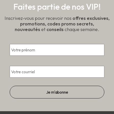
page
produit
Faites partie de nos VIP!
du
produit
Inscrivez-vous pour recevoir nos
offres exclusives,
promotions, codes promo secrets,
nouveautés
et
conseils
chaque semaine.
*
Prén
Courriel
*