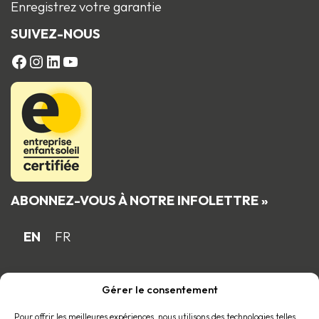
Enregistrez votre garantie
SUIVEZ-NOUS
FACEBOOK
Instagram
LinkedIn
YouTube
ABONNEZ-VOUS À NOTRE INFOLETTRE »
EN
FR
Gérer le consentement
Fière entreprise familiale québécoise
membre du
Pour offrir les meilleures expériences, nous utilisons des technologies telles