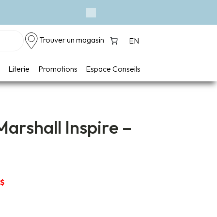
Événement -
Next
Trouver un magasin
EN
Literie
Promotions
Espace Conseils
arshall Inspire –
e
Le
$
prix
actuel
est :