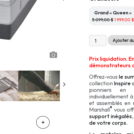
5
099,99 $.
Grand « Queen »
5 099,00
$
1 999,00
$
quantité
Ajouter au
de
Matelas
Prix liquidation. 
Marshall
démonstrateurs di
Inspire
-
Offrez-vous
le su
Le
collection
Inspire
Louise
pionniers en 
individuellement 
et assemblés en r
®
Marshall
vous off
support inégalés
de votre corps
.