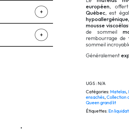
Le
matelas mi
européen
, offe
Québec
, est ég
hypoallergéniqu
mousse viscoélas
de sommeil
ma
rembourrage de
sommeil incroyabl
Généralement
exp
UGS :
N/A
Catégories:
Matelas
,
ensachés
,
Collection 
Queen grand lit
Étiquettes:
En liquidat