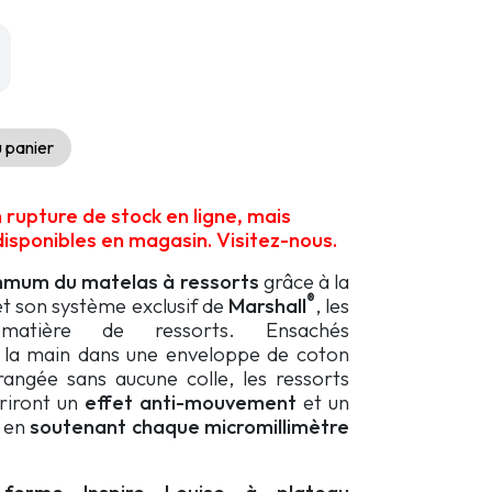
1
999,99 $.
 panier
En rupture de stock en ligne, mais
sponibles en magasin. Visitez-nous.
mmum du
matelas à ressorts
grâce à la
®
et son système exclusif de
Marshall
, les
matière de ressorts. Ensachés
à la main dans une enveloppe de coton
angée sans aucune colle, les ressorts
riront un
effet anti-mouvement
et un
, en
soutenant chaque micromillimètre