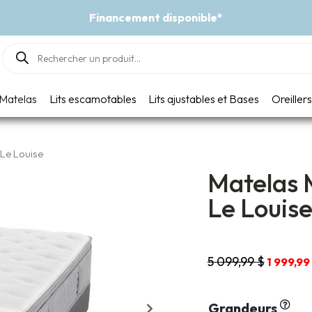
Financement disponible*
Products
search
Matelas
Lits escamotables
Lits ajustables et Bases
Oreillers
 Le Louise
Matelas M
Le Louis
Le
5 099,99
$
1 999,99
prix
initial
était :
Grandeurs