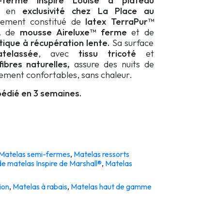
-ferme Inspire Louise à plateau
rt en
exclusivité chez La Place au
alement constitué de
latex TerraPur™
e,
de
mousse Aireluxe™ ferme
et de
tique à récupération lente
.
Sa surface
telassée
, avec
tissu tricoté
et
fibres naturelles,
assure des nuits de
ement confortables, sans chaleur.
édié en 3 semaines.
Matelas semi-fermes
,
Matelas ressorts
de matelas Inspire de Marshall®
,
Matelas
ion
,
Matelas à rabais
,
Matelas haut de gamme