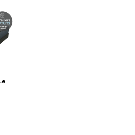
Le
lage
e
rix :
69,99 $