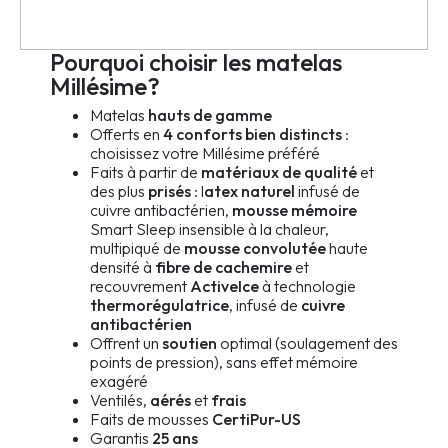
Pourquoi choisir les matelas
Millésime?
Matelas
hauts de gamme
Offerts en
4 conforts bien distincts
:
choisissez votre Millésime préféré
Faits à partir de
matériaux de qualité
et
des plus
prisés
: l
atex naturel
infusé de
cuivre antibactérien,
mousse mémoire
Smart Sleep insensible à la chaleur,
multipiqué de
mousse convolutée
haute
densité à
fibre de cachemire
et
recouvrement
ActiveIce
à technologie
thermorégulatrice
, infusé de
cuivre
antibactérien
Offrent un
soutien
optimal (soulagement des
points de pression), sans effet mémoire
exagéré
Ventilés,
aérés
et
frais
Faits de mousses
CertiPur-US
Garantis
25 ans