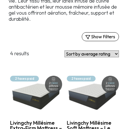
vie. Leur tissu frais, leur latex infusé de cuivre
antibactérien et leur mousse mémoire infusée de
gel vous offriront aération, fraîcheur, support et
durabilité.
Show Filters
Filters
4 results
Par confort
Matelas extra-fermes
Matelas fermes
2 taxes paid
2 taxes paid
Matelas semi-fermes
Matelas moelleux
Price
2 769.99$
4 499.99$
Livingchy Millésime
Livingchy Millésime
Extra-Firm Mattress –
Soft Mattress – Le