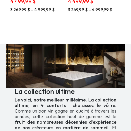
Price
Price
4 499,99
$
4 499,99
$
out of 5
out of 5
range:
range:
This
This
3 269,99
$
–
4 999,99
$
3 269,99
$
–
4 999,99
$
2
2
product
product
769,99 $
769,99 $
has
has
through
through
multiple
multiple
variants.
4
variants.
4
The
The
499,99 $
499,99 $
options
options
may
may
be
be
chosen
chosen
on
on
the
the
product
product
page
page
La collection ultime
Le voici, notre meilleur millésime. La collection
ultime, en 4 conforts : choisissez le vôtre.
Comme un bon vin gagne en qualité à travers les
années, cette collection haut de gamme est le
fruit des nombreuses décennies d’expérience
de nos créateurs en matière de sommeil
. Et