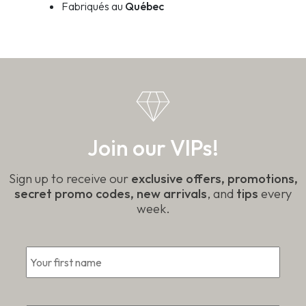
Fabriqués au
Québec
Join our VIPs!
Sign up to receive our
exclusive offers, promotions,
secret promo codes, new arrivals
, and
tips
every
week.
First
*
Email
*