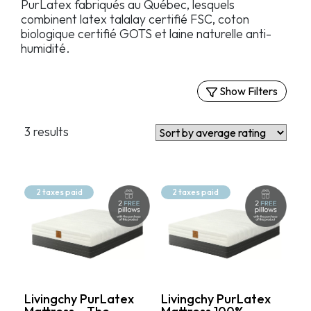
PurLatex fabriqués au Québec, lesquels
combinent latex talalay certifié FSC, coton
biologique certifié GOTS et laine naturelle anti-
humidité.
Show Filters
Filters
3 results
Par confort
Matelas extra-fermes
Matelas fermes
2 taxes paid
2 taxes paid
Matelas semi-fermes
Price
2 139.99$
5 849.99$
Livingchy PurLatex
Livingchy PurLatex