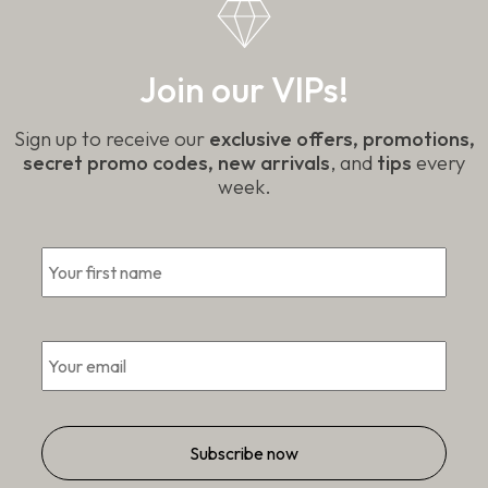
Join our VIPs!
Sign up to receive our
exclusive offers, promotions,
secret promo codes, new arrivals
, and
tips
every
week.
First
*
Email
*