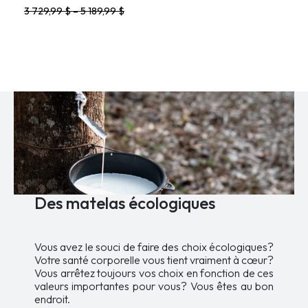
range:
out of 5
This
3 729,99
$
–
5 189,99
$
3
product
129,99 $
has
through
multiple
variants.
4
The
589,99 $
options
may
be
chosen
on
the
product
page
Des matelas écologiques
Vous avez le souci de faire des choix écologiques?
Votre santé corporelle vous tient vraiment à cœur?
Vous arrêtez toujours vos choix en fonction de ces
valeurs importantes pour vous? Vous êtes au bon
endroit.